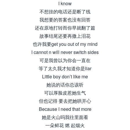
I know
不想挂的电话还是断了线
我想要的答案也没有回答
还在原地打转而你早就翻了篇
故事结尾还要再撒上泪花
也许我要get you out of my mind
I cannot n will never switch sides
可是我曾以为你会一直在
等了太久我才知道你是liar
Little boy don’t like me
她说的话你总该听
可以厚脸皮惹她生气
但也记得 要去把她哄开心
Because I need that more
她是火山吗我往里面看
一朵鲜花 燃 起烟火