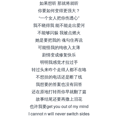
如果想听 那就将就听
你要如何变得更强大？
“一个女人把你伤透心”
我不晓得我 能不能走出爱河
不能够闪躲 我被点燃火
她是要把我的 魂勾住再说
可能怪我的纯收入太薄
剧情变成修复快乐
明明我感觉才拉过手
转过头来咋个走得人都不在咯
不想挂的电话还是断了线
我想要的答案也没有回答
还在原地打转而你早就翻了篇
故事结尾还要再撒上泪花
也许我要get you out of my mind
I cannot n will never switch sides