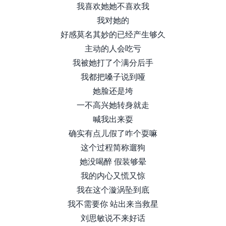
我喜欢她她不喜欢我
我对她的
好感莫名其妙的已经产生够久
主动的人会吃亏
我被她打了个满分后手
我都把嗓子说到哑
她脸还是垮
一不高兴她转身就走
喊我出来耍
确实有点儿假了咋个耍嘛
这个过程简称遛狗
她没喝醉 假装够晕
我的内心又慌又惊
我在这个漩涡坠到底
我不需要你 站出来当救星
刘思敏说不来好话