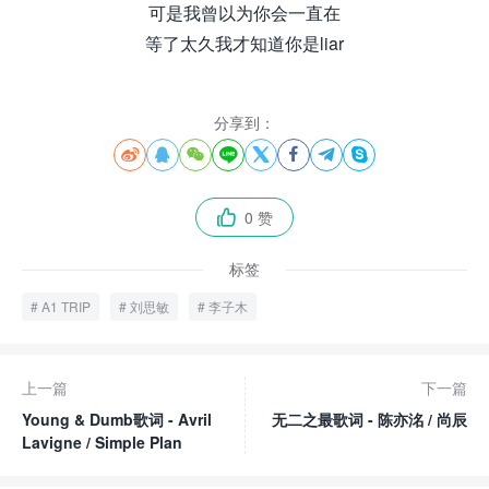
可是我曾以为你会一直在
等了太久我才知道你是liar
分享到：








0 赞

标签
A1 TRIP
刘思敏
李子木
上一篇
下一篇
Young & Dumb歌词 - Avril
无二之最歌词 - 陈亦洺 / 尚辰
Lavigne / Simple Plan