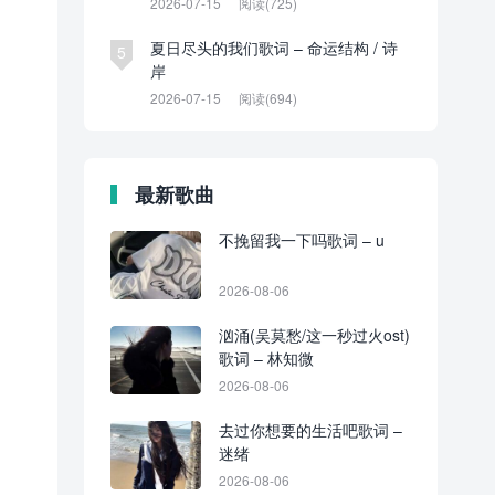
2026-07-15
阅读(725)
夏日尽头的我们歌词 – 命运结构 / 诗
5
岸
2026-07-15
阅读(694)
最新歌曲
不挽留我一下吗歌词 – u
2026-08-06
汹涌(吴莫愁/这一秒过火ost)
歌词 – 林知微
2026-08-06
去过你想要的生活吧歌词 –
迷绪
2026-08-06