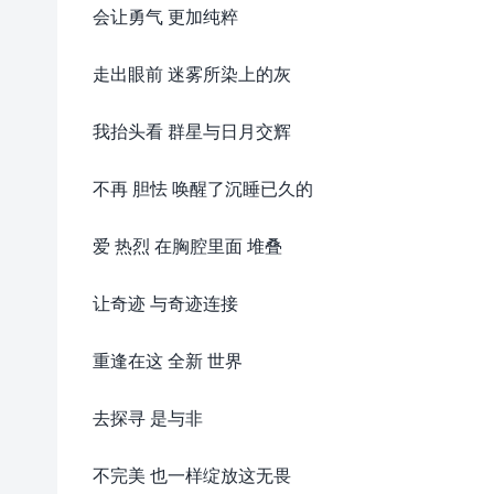
会让勇气 更加纯粹
走出眼前 迷雾所染上的灰
我抬头看 群星与日月交辉
不再 胆怯 唤醒了沉睡已久的
爱 热烈 在胸腔里面 堆叠
让奇迹 与奇迹连接
重逢在这 全新 世界
去探寻 是与非
不完美 也一样绽放这无畏