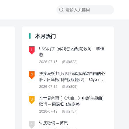

本月热门
甲乙丙丁 (你我怎么两清)歌词 – 李佳
1
薇
2026-07-15
阅读(822)
拼接乌托邦(只因为你那渴望自由的心
2
脏 / 反乌托邦拼接版)歌词 – Ciyo / 见
过夏天P / 乌托邦P
2026-07-12
阅读(809)
全世界的雨 (《八仙！》电影主题曲)
3
歌词 – 周深/Ella陈嘉桦
2026-07-19
阅读(757)
讨厌歌词 – 芮恩
4