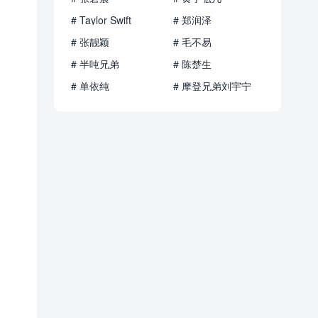
# Taylor Swift
# 郑润泽
# 张靓颖
# 毛不易
# 半吨兄弟
# 陈楚生
# 单依纯
# 摩登兄弟刘宇宁