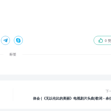


0 

标签
下
体会 (《无以伦比的美丽》电视剧片头曲)歌词 - 余