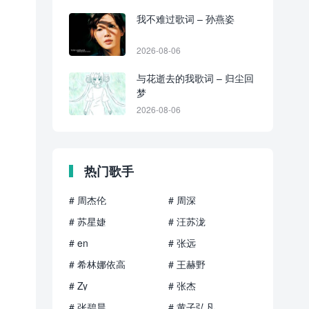
我不难过歌词 – 孙燕姿
2026-08-06
与花逝去的我歌词 – 归尘回
梦
2026-08-06
热门歌手
# 周杰伦
# 周深
# 苏星婕
# 汪苏泷
# en
# 张远
# 希林娜依高
# 王赫野
# Zy
# 张杰
# 张碧晨
# 黄子弘凡