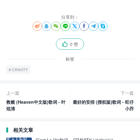
分享到：








0 赞

标签
CRAVITY
上一篇
下一篇
救赎 (Heaven中文版)歌词 - 叶
最好的安排 (授权版)歌词 - 旺仔
炫清
小乔
相关文章