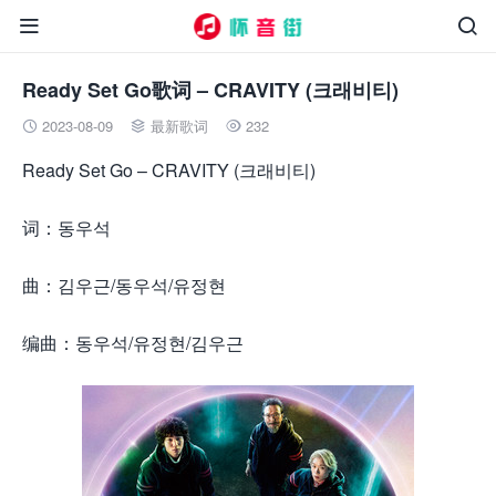


Ready Set Go歌词 – CRAVITY (크래비티)
2023-08-09
最新歌词
232



Ready Set Go – CRAVITY (크래비티)
词：동우석
曲：김우근/동우석/유정현
编曲：동우석/유정현/김우근