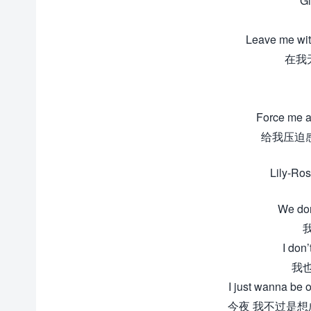
Gi
Leave me wit
在我
Force me an
给我压迫
Lily-R
We don
I don’
我
I just wanna be o
今夜 我不过是想