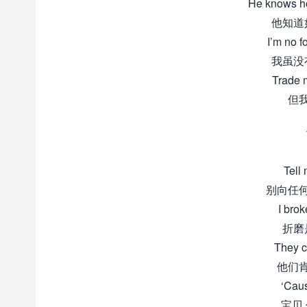
He knows ho
他知道
I’m no f
我虽没
Trade m
但
Tell
别向任
I brok
折磨
They ca
他们
‘Caus
宝贝