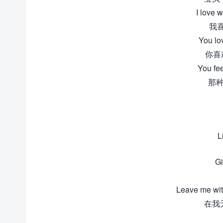
I love 
我
You lov
你喜
You fee
那种
L
Gi
Leave me wit
在我