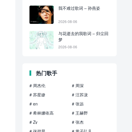
我不难过歌词 – 孙燕姿
2026-08-06
与花逝去的我歌词 – 归尘回
梦
2026-08-06
热门歌手
# 周杰伦
# 周深
# 苏星婕
# 汪苏泷
# en
# 张远
# 希林娜依高
# 王赫野
# Zy
# 张杰
# 张碧晨
# 黄子弘凡