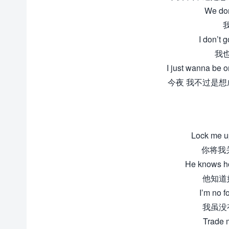
We don
I don’t 
我
I just wanna be o
今夜 我不过是想
Lock me u
你将我
He knows ho
他知道
I’m no f
我虽没
Trade m