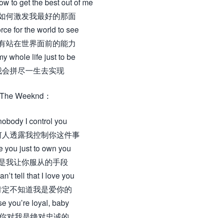
w to get the best out of me
如何激发我最好的那面
orce for the world to see
有站在世界面前的能力
y whole life just to be
我会拼尽一生去实现
The Weeknd：
 nobody I control you
何人透露我控制你这件事
e you just to own you
是我让你服从的手段
n’t tell that I love you
肯定不知道我是爱你的
e you’re loyal, baby
 你对我是绝对忠诚的