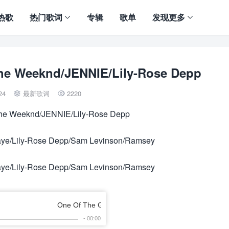
热歌
热门歌词
专辑
歌单
发现更多
he Weeknd/JENNIE/Lily-Rose Depp
24
最新歌词
2220


 The Weeknd/JENNIE/Lily-Rose Depp
aye/Lily-Rose Depp/Sam Levinson/Ramsey
aye/Lily-Rose Depp/Sam Levinson/Ramsey