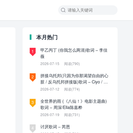

本月热门
甲乙丙丁 (你我怎么两清)歌词 – 李佳
1
薇
2026-07-15
阅读(790)
拼接乌托邦(只因为你那渴望自由的心
2
脏 / 反乌托邦拼接版)歌词 – Ciyo / 见
过夏天P / 乌托邦P
2026-07-12
阅读(774)
全世界的雨 (《八仙！》电影主题曲)
3
歌词 – 周深/Ella陈嘉桦
2026-07-19
阅读(731)
讨厌歌词 – 芮恩
4