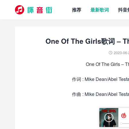
推荐
最新歌词
抖音
One Of The Girls歌词 – T
2023-06-

One Of The Girls –
作词 : Mike Dean/Abel Tesf
作曲 : Mike Dean/Abel Tesf