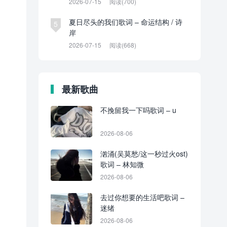
2026-07-15
阅读(700)
夏日尽头的我们歌词 – 命运结构 / 诗
5
岸
2026-07-15
阅读(668)
最新歌曲
不挽留我一下吗歌词 – u
2026-08-06
汹涌(吴莫愁/这一秒过火ost)
歌词 – 林知微
2026-08-06
去过你想要的生活吧歌词 –
迷绪
2026-08-06