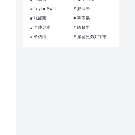
# Taylor Swift
# 郑润泽
# 张靓颖
# 毛不易
# 半吨兄弟
# 陈楚生
# 单依纯
# 摩登兄弟刘宇宁