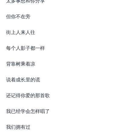
太多事想和你分享
但你不在旁
街上人来人往
每个人影子都一样
背靠树乘着凉
说着成长里的谎
还记得你爱的那首歌
我已经学会怎样唱了
我们拥有过