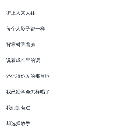
街上人来人往
每个人影子都一样
背靠树乘着凉
说着成长里的谎
还记得你爱的那首歌
我已经学会怎样唱了
我们拥有过
却选择放手