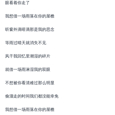
眼看着你走了
我想借一场雨落在你的屋檐
听窗外滴嗒滴那是我的思念
等雨过晴天就消失不见
风干我回忆里潮湿的碎片
就借一场雨淋湿我的双眼
不想被你看清难过那么明显
偷溜走的时间我们都没能幸免
我想借一场雨落在你的屋檐