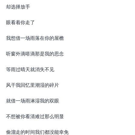
却选择放手
眼看着你走了
我想借一场雨落在你的屋檐
听窗外滴嗒滴那是我的思念
等雨过晴天就消失不见
风干我回忆里潮湿的碎片
就借一场雨淋湿我的双眼
不想被你看清难过那么明显
偷溜走的时间我们都没能幸免