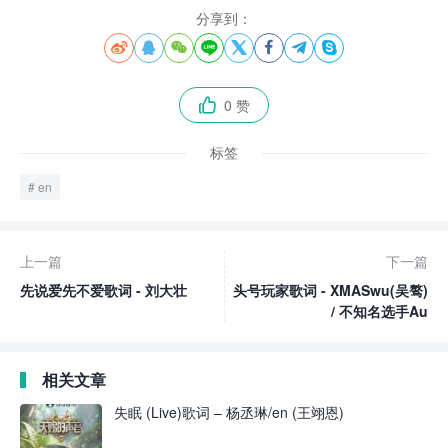
分享到：








0 赞

标签
en
上一篇
下一篇
先说爱先不爱歌词 - 刘大壮
头号玩家歌词 - XMASwu(吴骜)
/ 不知名选手Au
相关文章
失眠 (Live)歌词 – 杨丞琳/en (王翊恩)