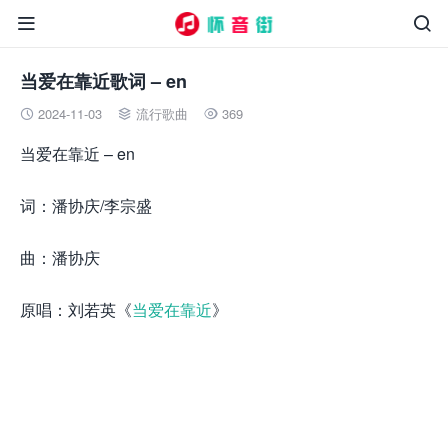


当爱在靠近歌词 – en
2024-11-03
流行歌曲
369



当爱在靠近 – en
词：潘协庆/李宗盛
曲：潘协庆
原唱：刘若英《
当爱在靠近
》