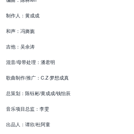
制作人：黄成成
和声：冯旖旎
吉他：吴余涛
混音/母带处理：潘君明
歌曲制作/推广：C.Z·梦想成真
总策划：陈钰彬/黄成成/钱怡辰
音乐项目总监：李雯
出品人：谭欣/杜阿童