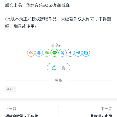
联合出品：华纳音乐×C.Z·梦想成真
(此版本为正式授权翻唱作品，未经著作权人许可，不得翻
唱、翻录或使用)
分享到：








0 赞

标签
en
上一篇
下一篇
望故乡歌词 - 于冬然
梦歌词 - 张远