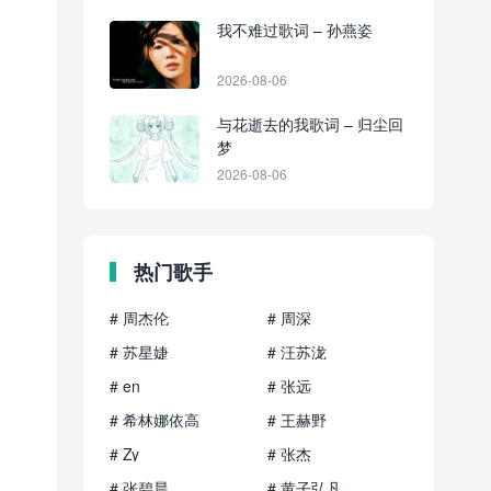
我不难过歌词 – 孙燕姿
2026-08-06
与花逝去的我歌词 – 归尘回
梦
2026-08-06
热门歌手
# 周杰伦
# 周深
# 苏星婕
# 汪苏泷
# en
# 张远
# 希林娜依高
# 王赫野
# Zy
# 张杰
# 张碧晨
# 黄子弘凡