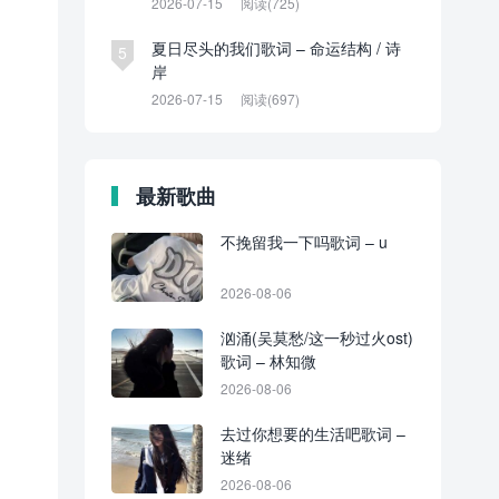
2026-07-15
阅读(725)
夏日尽头的我们歌词 – 命运结构 / 诗
5
岸
2026-07-15
阅读(697)
最新歌曲
不挽留我一下吗歌词 – u
2026-08-06
汹涌(吴莫愁/这一秒过火ost)
歌词 – 林知微
2026-08-06
去过你想要的生活吧歌词 –
迷绪
2026-08-06