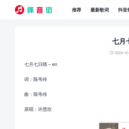
推荐
最新歌词
抖音
七月七
2024-10

七月七日晴 – en
词：陈韦伶
曲：陈韦伶
原唱：许慧欣