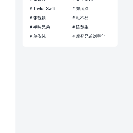
# Taylor Swift
# 郑润泽
# 张靓颖
# 毛不易
# 半吨兄弟
# 陈楚生
# 单依纯
# 摩登兄弟刘宇宁