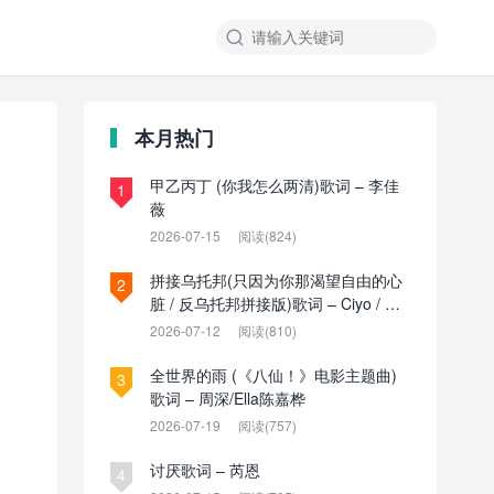

本月热门
甲乙丙丁 (你我怎么两清)歌词 – 李佳
1
薇
2026-07-15
阅读(824)
拼接乌托邦(只因为你那渴望自由的心
2
脏 / 反乌托邦拼接版)歌词 – Ciyo / 见
过夏天P / 乌托邦P
2026-07-12
阅读(810)
全世界的雨 (《八仙！》电影主题曲)
3
歌词 – 周深/Ella陈嘉桦
2026-07-19
阅读(757)
讨厌歌词 – 芮恩
4