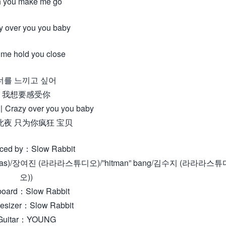
 you make me go
y over you you baby
 me hold you close
너를 느끼고 싶어
我想要感受你
razy over you you baby
此夜 只为你疯狂 宝贝
ced by：Slow Rabbit
3/Joombas)/장여진 (라라라스튜디오)/”hitman” bang/김수지 (라라라스튜
오))
board：Slow Rabbit
esizer：Slow Rabbit
Guitar：YOUNG