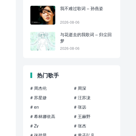
我不难过歌词 – 孙燕姿
2026-08-06
与花逝去的我歌词 – 归尘回
梦
2026-08-06
热门歌手
# 周杰伦
# 周深
# 苏星婕
# 汪苏泷
# en
# 张远
# 希林娜依高
# 王赫野
# Zy
# 张杰
# 张碧晨
# 黄子弘凡