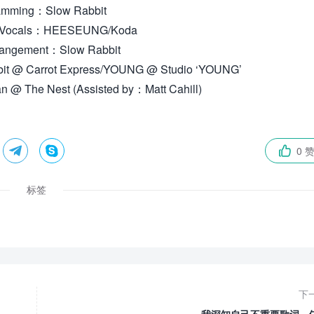
amming：Slow Rabbit
d Vocals：HEESEUNG/Koda
rangement：Slow Rabbit
it @ Carrot Express/YOUNG @ Studio ‘YOUNG’
 @ The Nest (Assisted by：Matt Cahill)


0 

标签
下