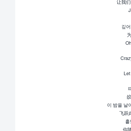
让我们
J
깊어져
Oh
Craz
Let
이 밤을 날아 C
飞跃
흩날
你