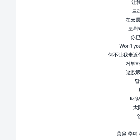
让
드러
在云层
도취돼
你已
Won’t yo
何不让我走近
거부하지
这股吸
달
태양은
太
춤을 추며 취해