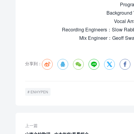
Progr
Backgroun
Vocal Ar
Recording Engineers：Slow Rabb
Mix Engineer：Geoff Swan
分享到：






ENHYPEN
上一篇