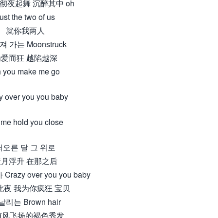
彻夜起舞 沉醉其中 oh
ust the two of us
就你我两人
 가는 Moonstruck
为爱而狂 越陷越深
 you make me go
y over you you baby
 me hold you close
떠오른 달 그 위로
皎月浮升 在那之后
razy over you you baby
此夜 我为你疯狂 宝贝
리는 Brown hair
随风飞扬的褐色秀发