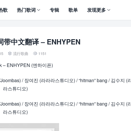
热歌
热门歌词
专辑
歌单
发现更多
歌词带中文翻译 – ENHYPEN
15
流行歌曲
1151


ck – ENHYPEN (엔하이픈)
루(153/Joombas) / 장여진 (라라라스튜디오) / “hitman” bang / 김수지 
라스튜디오)
루(153/Joombas) / 장여진 (라라라스튜디오) / “hitman” bang / 김수지 
라스튜디오)