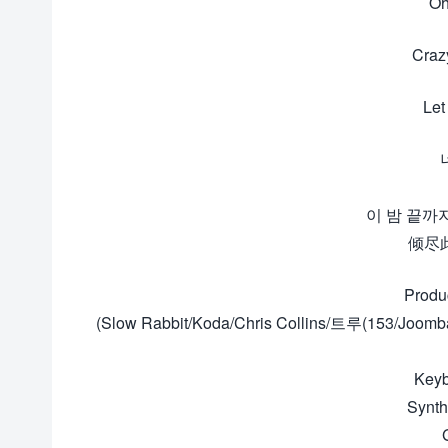
Oh
Craz
Let
이 밤 끝까지 C
倾尽
Produ
(Slow Rabbit/Koda/Chris Collins/트루(15
Key
Synth