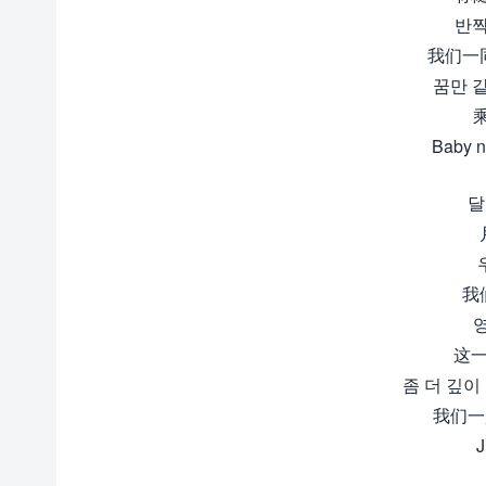
반짝
我们一
꿈만 같은 
Baby n
달
我
영
这一
좀 더 깊이 취
我们一
J