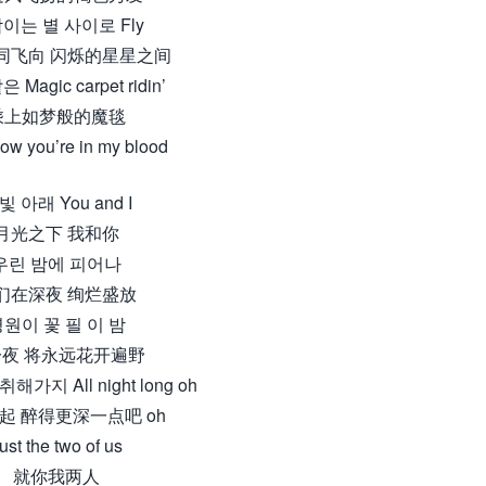
이는 별 사이로 Fly
同飞向 闪烁的星星之间
Magic carpet ridin’
乘上如梦般的魔毯
ow you’re in my blood
빛 아래 You and I
月光之下 我和你
우린 밤에 피어나
们在深夜 绚烂盛放
원이 꽃 필 이 밤
夜 将永远花开遍野
해가지 All night long oh
起 醉得更深一点吧 oh
ust the two of us
就你我两人