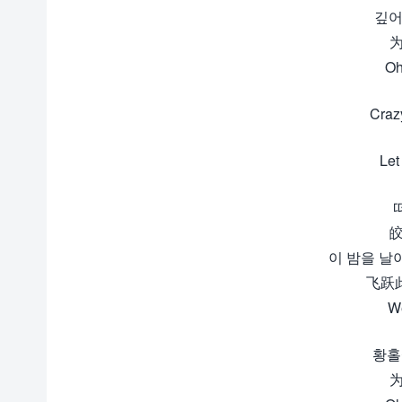
깊어
Oh
Craz
Let
이 밤을 날아 C
飞跃
We
황홀에