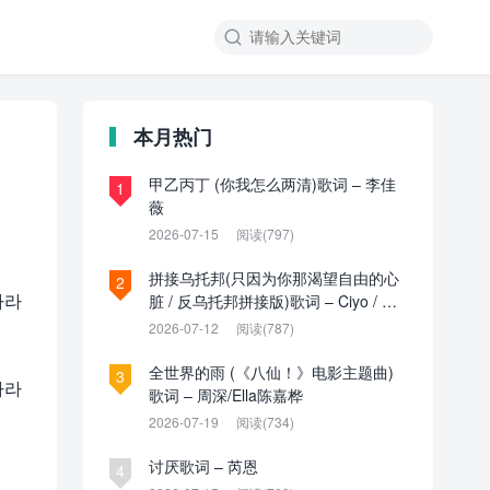

本月热门
甲乙丙丁 (你我怎么两清)歌词 – 李佳
1
薇
2026-07-15
阅读(797)
拼接乌托邦(只因为你那渴望自由的心
2
(라라
脏 / 反乌托邦拼接版)歌词 – Ciyo / 见
过夏天P / 乌托邦P
2026-07-12
阅读(787)
全世界的雨 (《八仙！》电影主题曲)
3
(라라
歌词 – 周深/Ella陈嘉桦
2026-07-19
阅读(734)
讨厌歌词 – 芮恩
4