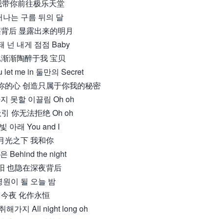
我带你前往极乐天堂
나는 구름 뒤의 달
背后 显露出来的明月
 넌 내게 점점 Baby
渐渐陶醉于我 宝贝
u let me in 둘만의 Secret
你的心 创造只属于你我的秘密
 못할 이끌림 Oh oh
引 你无法拒绝 Oh oh
빛 아래 You and I
月光之下 我和你
 Behind the night
阳 也隐在深夜背后
영원이 될 오늘 밤
今夜 化作永恒
가지 All night long oh