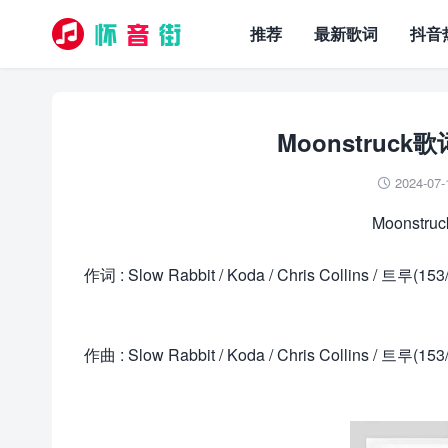
推荐
最新歌词
抖音
Moonstruck
2024-07-

Moonstru
作词 : Slow Rabbit / Koda / Chris Collins / 트
作曲 : Slow Rabbit / Koda / Chris Collins / 트