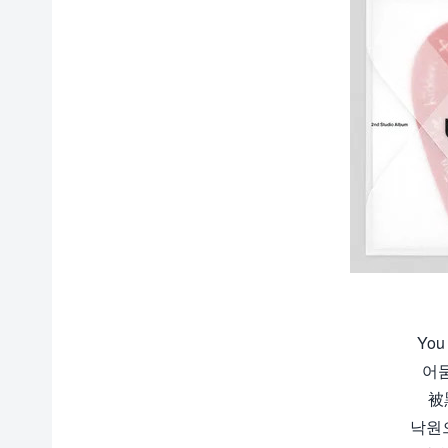
You
어둠
被
낙원으로