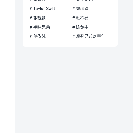
# Taylor Swift
# 郑润泽
# 张靓颖
# 毛不易
# 半吨兄弟
# 陈楚生
# 单依纯
# 摩登兄弟刘宇宁