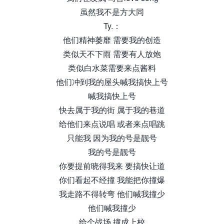
虽然我不是方大同
Ty.：
他们精神萎靡 需要我的创造
类似天不下雨 需要有人放炮
类似白水菜需要来点酱料
他们冲到我的屋头喊我搞快上号
喊我搞快上号
快去属于我的街 属于我的巷道
给他们来点说唱 或者来点唱跳
只能我 因为我的号是靓号
我的号是靓号
你要提前晓得我来 要搞快让道
你们看起不经撞 我能把你撞爆
我走路不得转弯 他们喊我撞少
他们喊我撞少
给个战场 撞成上校