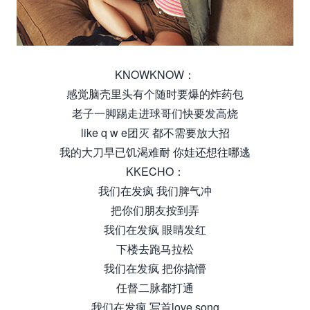
KNOWKNOW：
感觉脑壳里头有个随时要爆的炸药包
老子一脚踢走进球哥们快要发高烧
like q w e团灭 都不需要放大招
我的大刀早已饥渴难耐 你娃还想往哪逃
KKECHO：
我们在发疯 我们脾气冲
把你们朋友按到弄
我们在发疯 眼睛发红
下楼去跑马拉松
我们在发疯 把你搞懵
任督二脉都打通
我们在发疯 写首love song