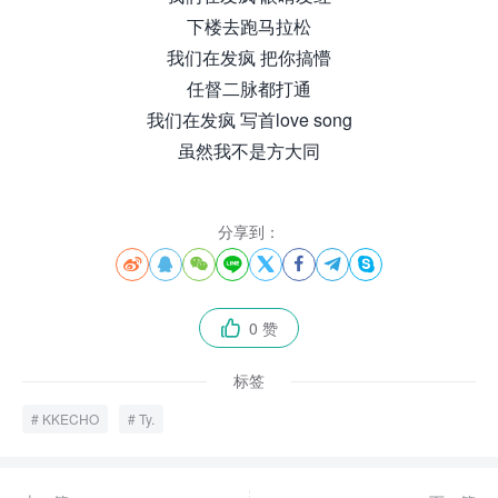
下楼去跑马拉松
我们在发疯 把你搞懵
任督二脉都打通
我们在发疯 写首love song
虽然我不是方大同
分享到：








0 赞

标签
KKECHO
Ty.