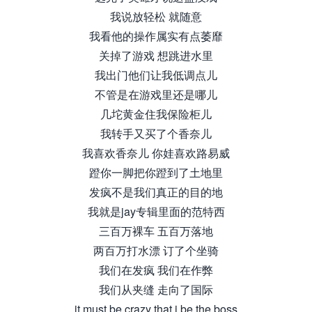
我说放轻松 就随意
我看他的操作属实有点萎靡
关掉了游戏 想跳进水里
我出门他们让我低调点儿
不管是在游戏里还是哪儿
几坨黄金住我保险柜儿
我转手又买了个香奈儿
我喜欢香奈儿 你娃喜欢路易威
蹬你一脚把你蹬到了土地里
发疯不是我们真正的目的地
我就是jay专辑里面的范特西
三百万裸车 五百万落地
两百万打水漂 订了个坐骑
我们在发疯 我们在作弊
我们从夹缝 走向了国际
it must be crazy that i be the boss