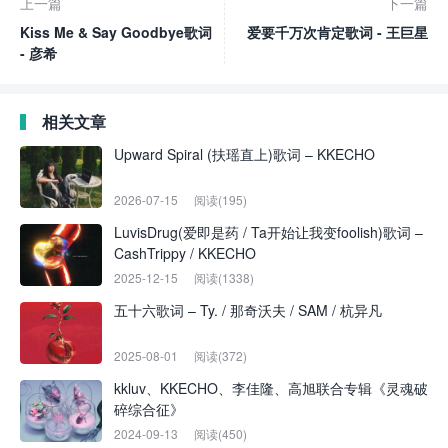
上一篇
下一篇
Kiss Me & Say Goodbye歌词
爱要千万次肯定歌词 - 王巨星
- 彦希
相关文章
Upward Spiral (扶瑶直上)歌词 – KKECHO
2026-07-15
阅读(195)
LuvisDrug(爱即是药 / Ta开始让我变foolish)歌词 –
CashTrippy / KKECHO
2025-12-15
阅读(1338)
五十六歌词 – Ty. / 那奇沃夫 / SAM / 杭异凡
2025-08-01
阅读(372)
kkluv、KKECHO、李佳隆、高旭联合专辑《灵魂破
碎综合征》
2024-09-13
阅读(450)