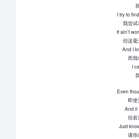
I try to fi
我尝试
It ain’t wo
但这毫
And I k
而我
I c
Even thou
即使
And it
但若
Just know
请你