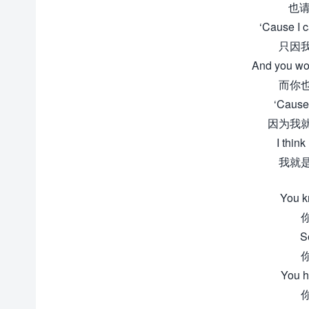
也请
‘Cause I c
只因
And you won
而你
‘Cause 
因为我
I think
我就
You k
S
You h