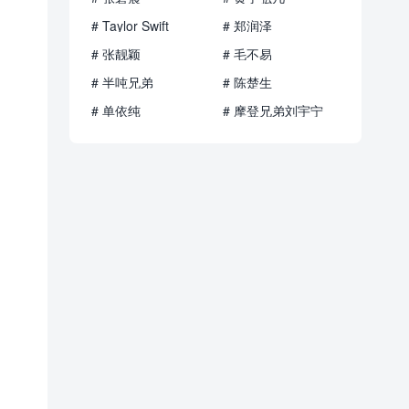
# Taylor Swift
# 郑润泽
# 张靓颖
# 毛不易
# 半吨兄弟
# 陈楚生
# 单依纯
# 摩登兄弟刘宇宁