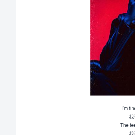
I’m fin
我
The fee
我