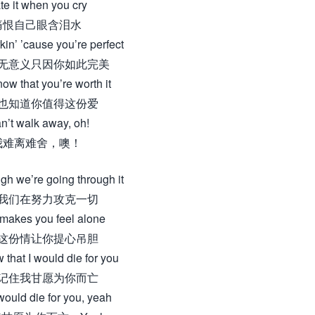
te it when you cry
痛恨自己眼含泪水
rkin’ ’cause you’re perfect
无意义只因你如此完美
now that you’re worth it
也知道你值得这份爱
an’t walk away, oh!
我难离难舍，噢！
gh we’re going through it
我们在努力攻克一切
 makes you feel alone
这份情让你提心吊胆
 that I would die for you
记住我甘愿为你而亡
would die for you, yeah