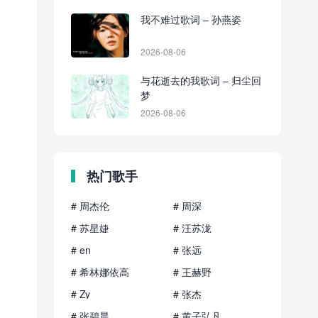
我不难过歌词 – 孙燕姿
2026-08-06
与花逝去的我歌词 – 归尘回
梦
2026-08-06
热门歌手
# 周杰伦
# 周深
# 苏星婕
# 汪苏泷
# en
# 张远
# 希林娜依高
# 王赫野
# Zy
# 张杰
# 张碧晨
# 黄子弘凡