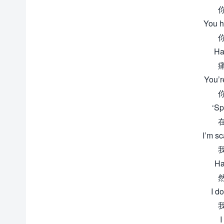
You h
Ha
You’r
‘Sp
I’m sc
Ha
I do
I