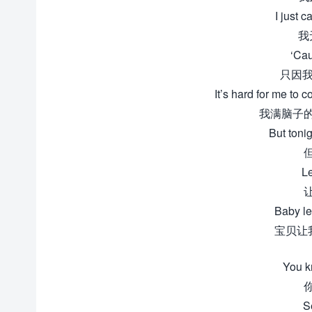
I just c
我
‘Cau
只因我
It’s hard for me to 
我满脑子
But tonig
Le
Baby let
宝贝让
You k
S