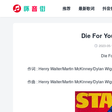
推荐
最新歌词
抖音
Die For Y
2023-05-

Die F
作词 : Henry Walter/Martin McKinney/Dylan Wig
作曲 : Henry Walter/Martin McKinney/Dylan Wig