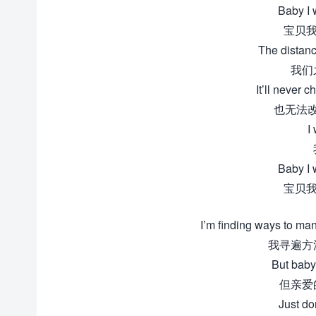
Baby I 
宝贝我
The distanc
我们
It’ll never
也无法
I
Baby I 
宝贝我
I’m finding ways to man
我寻遍方
But baby 
但亲爱
Just do