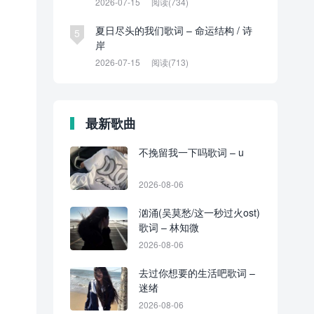
2026-07-15
阅读(734)
夏日尽头的我们歌词 – 命运结构 / 诗
5
岸
2026-07-15
阅读(713)
最新歌曲
不挽留我一下吗歌词 – u
2026-08-06
汹涌(吴莫愁/这一秒过火ost)
歌词 – 林知微
2026-08-06
去过你想要的生活吧歌词 –
迷绪
2026-08-06