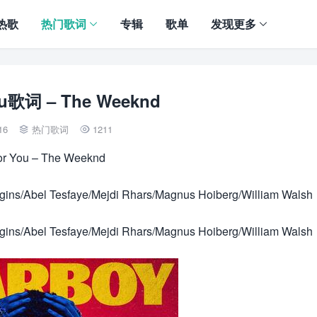
热歌
热门歌词
专辑
歌单
发现更多
ou歌词 – The Weeknd
16
热门歌词
1211


or You – The Weeknd
gins/Abel Tesfaye/Mejdi Rhars/Magnus Hoiberg/William Walsh
gins/Abel Tesfaye/Mejdi Rhars/Magnus Hoiberg/William Walsh