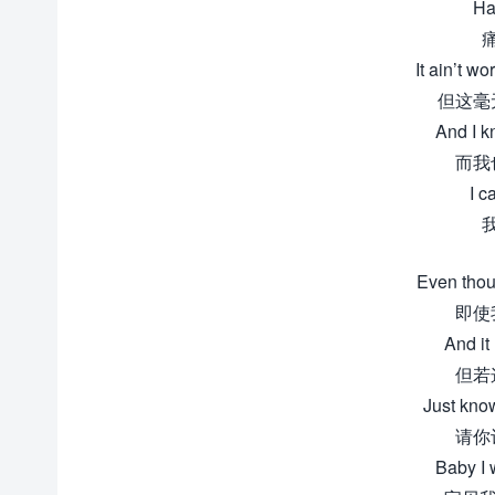
Ha
It ain’t wo
但这毫
And I k
而我
I c
Even thou
即使
And it
但若
Just know
请你
Baby I 