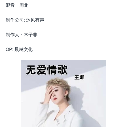
混音：周龙
制作公司: 沐风有声
制作人：木子非
OP: 晨琳文化