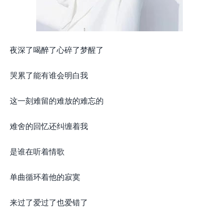
夜深了喝醉了心碎了梦醒了
哭累了能有谁会明白我
这一刻难留的难放的难忘的
难舍的回忆还纠缠着我
是谁在听着情歌
单曲循环着他的寂寞
来过了爱过了也爱错了