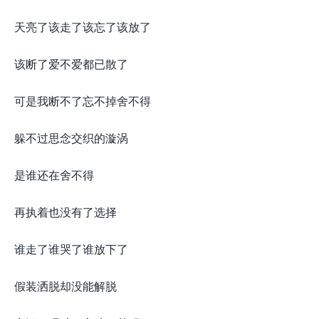
天亮了该走了该忘了该放了
该断了爱不爱都已散了
可是我断不了忘不掉舍不得
躲不过思念交织的漩涡
是谁还在舍不得
再执着也没有了选择
谁走了谁哭了谁放下了
假装洒脱却没能解脱