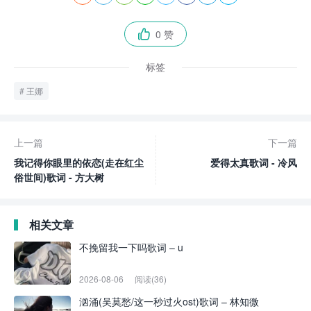
0 赞

标签
王娜
上一篇
下一篇
我记得你眼里的依恋(走在红尘
爱得太真歌词 - 冷风
俗世间)歌词 - 方大树
相关文章
不挽留我一下吗歌词 – u
2026-08-06
阅读(36)
汹涌(吴莫愁/这一秒过火ost)歌词 – 林知微