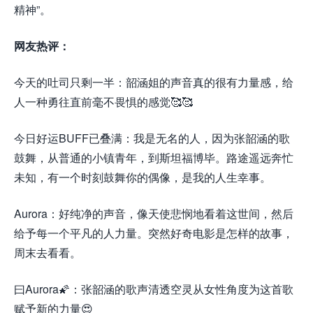
精神”。
网友热评：
今天的吐司只剩一半：韶涵姐的声音真的很有力量感，给
人一种勇往直前毫不畏惧的感觉🥰🥰
今日好运BUFF已叠满：我是无名的人，因为张韶涵的歌
鼓舞，从普通的小镇青年，到斯坦福博毕。路途遥远奔忙
未知，有一个时刻鼓舞你的偶像，是我的人生幸事。
Aurora：好纯净的声音，像天使悲悯地看着这世间，然后
给予每一个平凡的人力量。突然好奇电影是怎样的故事，
周末去看看。
来.源怀音.街huaiyinjie.com
曰Aurora🌠：张韶涵的歌声清透空灵从女性角度为这首歌
赋予新的力量😍