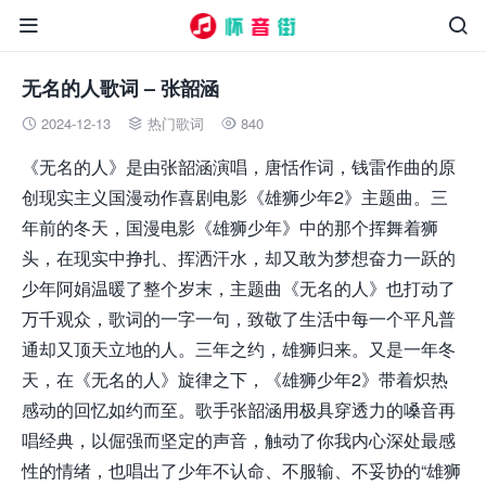


无名的人歌词 – 张韶涵
2024-12-13
热门歌词
840



《无名的人》是由张韶涵演唱，唐恬作词，钱雷作曲的原
创现实主义国漫动作喜剧电影《雄狮少年2》主题曲。三
年前的冬天，国漫电影《雄狮少年》中的那个挥舞着狮
头，在现实中挣扎、挥洒汗水，却又敢为梦想奋力一跃的
少年阿娟温暖了整个岁末，主题曲《无名的人》也打动了
万千观众，歌词的一字一句，致敬了生活中每一个平凡普
通却又顶天立地的人。三年之约，雄狮归来。又是一年冬
天，在《无名的人》旋律之下，《雄狮少年2》带着炽热
感动的回忆如约而至。歌手张韶涵用极具穿透力的嗓音再
唱经典，以倔强而坚定的声音，触动了你我内心深处最感
性的情绪，也唱出了少年不认命、不服输、不妥协的“雄狮