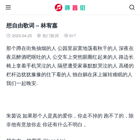


想自由歌词 – 林宥嘉
2023-04-25
热门歌词
617



那个蹲在街角抽烟的人 公园里寂寞地荡着秋千的人 深夜在
夜店醉酒吧呕吐的人 公交车上突然眼圈红起来的人 路边长
椅上拿着手机哭泣的人 隔壁遭受家暴默默哭泣的人 高楼的
栏杆边犹犹豫豫的往下看的人 独自躺在床上辗转难眠的人
我们一起晚安.
朱茵说 如果那个人是真的爱你，你走不掉的 跑不了的，除
非他有意放你走 你还有什么不明白 。