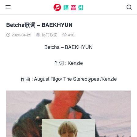


Betcha歌词 – BAEKHYUN
2023-04-25
热门歌词
418



Betcha – BAEKHYUN
作词 : Kenzie
作曲 : August Rigo/ The Stereotypes /Kenzie