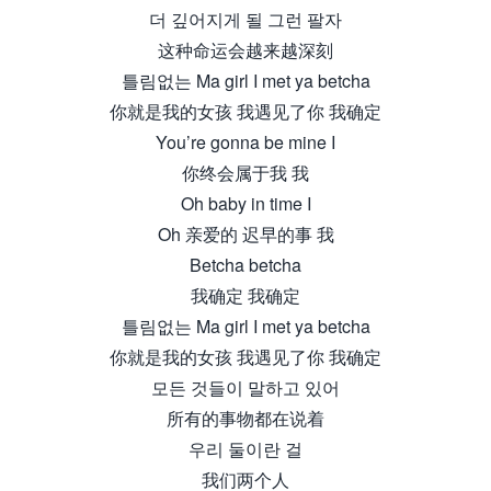
더 깊어지게 될 그런 팔자
这种命运会越来越深刻
틀림없는 Ma girl I met ya betcha
你就是我的女孩 我遇见了你 我确定
You’re gonna be mine I
你终会属于我 我
Oh baby in time I
Oh 亲爱的 迟早的事 我
Betcha betcha
我确定 我确定
틀림없는 Ma girl I met ya betcha
你就是我的女孩 我遇见了你 我确定
모든 것들이 말하고 있어
所有的事物都在说着
우리 둘이란 걸
我们两个人