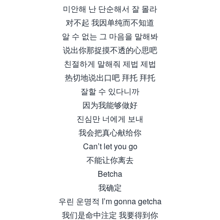
미안해 난 단순해서 잘 몰라
对不起 我因单纯而不知道
알 수 없는 그 마음을 말해봐
说出你那捉摸不透的心思吧
친절하게 말해줘 제법 제법
热切地说出口吧 拜托 拜托
잘할 수 있다니까
因为我能够做好
진심만 너에게 보내
我会把真心献给你
Can’t let you go
不能让你离去
Betcha
我确定
우린 운명적 I’m gonna getcha
我们是命中注定 我要得到你