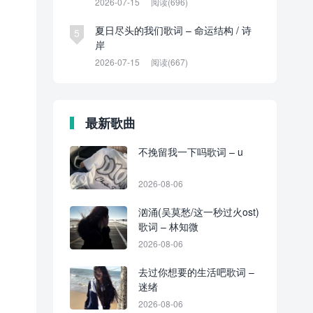
2026-07-15
阅读(696)
夏日尽头的我们歌词 – 命运结构 / 诗
5
岸
2026-07-15
阅读(667)
最新歌曲
不挽留我一下吗歌词 – u
2026-08-06
汹涌(吴莫愁/这一秒过火ost)
歌词 – 林知微
2026-08-06
去过你想要的生活吧歌词 –
迷绪
2026-08-06