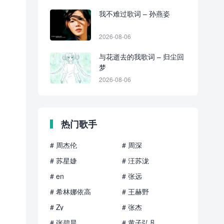
我不难过歌词 – 孙燕姿
2026-08-06
与花逝去的我歌词 – 归尘回
梦
2026-08-06
热门歌手
# 周杰伦
# 周深
# 苏星婕
# 汪苏泷
# en
# 张远
# 希林娜依高
# 王赫野
# Zy
# 张杰
# 张碧晨
# 黄子弘凡