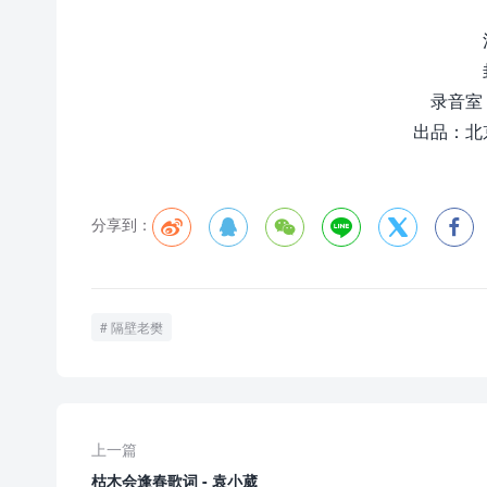
录音室
出品：北
分享到：






隔壁老樊
上一篇
枯木会逢春歌词 - 袁小葳