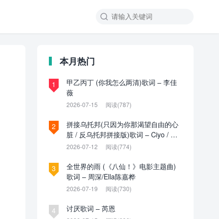

本月热门
甲乙丙丁 (你我怎么两清)歌词 – 李佳
1
薇
2026-07-15
阅读(787)
拼接乌托邦(只因为你那渴望自由的心
2
脏 / 反乌托邦拼接版)歌词 – Ciyo / 见
过夏天P / 乌托邦P
2026-07-12
阅读(774)
全世界的雨 (《八仙！》电影主题曲)
3
歌词 – 周深/Ella陈嘉桦
2026-07-19
阅读(730)
讨厌歌词 – 芮恩
4