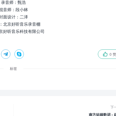
录音师：甄浩
混音师：段小林
封面设计：二泽
：北京好听音乐录音棚
京好听音乐科技有限公司


0 

标签
下
南方姑娘歌词 - 