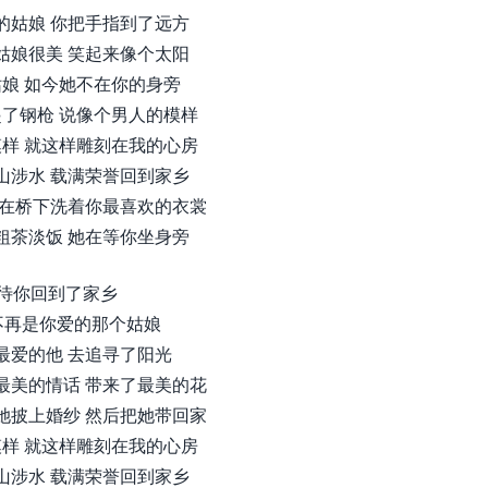
的姑娘 你把手指到了远方
姑娘很美 笑起来像个太阳
娘 如今她不在你的身旁
了钢枪 说像个男人的模样
样 就这样雕刻在我的心房
山涉水 载满荣誉回到家乡
 在桥下洗着你最喜欢的衣裳
粗茶淡饭 她在等你坐身旁
待你回到了家乡
不再是你爱的那个姑娘
最爱的他 去追寻了阳光
最美的情话 带来了最美的花
她披上婚纱 然后把她带回家
样 就这样雕刻在我的心房
山涉水 载满荣誉回到家乡