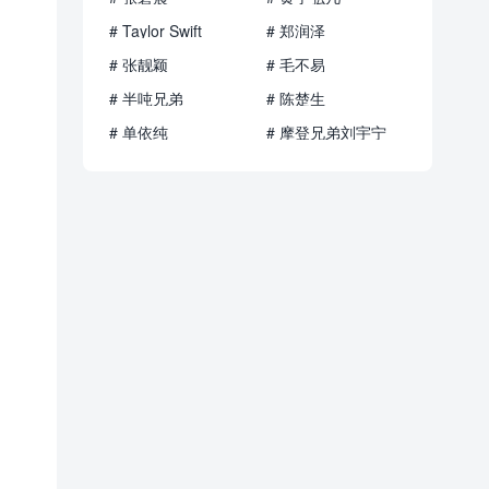
# Taylor Swift
# 郑润泽
# 张靓颖
# 毛不易
# 半吨兄弟
# 陈楚生
# 单依纯
# 摩登兄弟刘宇宁