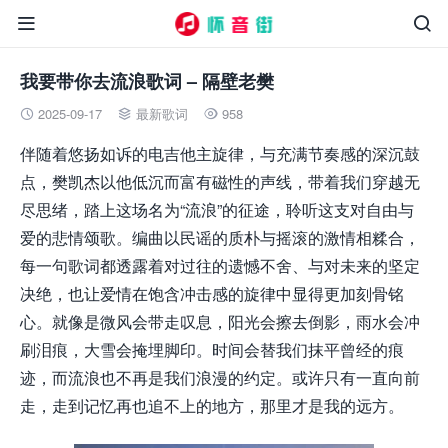


我要带你去流浪歌词 – 隔壁老樊
2025-09-17
最新歌词
958



伴随着悠扬如诉的电吉他主旋律，与充满节奏感的深沉鼓
点，樊凯杰以他低沉而富有磁性的声线，带着我们穿越无
尽思绪，踏上这场名为“流浪”的征途，聆听这支对自由与
爱的悲情颂歌。编曲以民谣的质朴与摇滚的激情相糅合，
每一句歌词都透露着对过往的遗憾不舍、与对未来的坚定
决绝，也让爱情在饱含冲击感的旋律中显得更加刻骨铭
心。就像是微风会带走叹息，阳光会擦去倒影，雨水会冲
刷泪痕，大雪会掩埋脚印。时间会替我们抹平曾经的痕
迹，而流浪也不再是我们浪漫的约定。或许只有一直向前
走，走到记忆再也追不上的地方，那里才是我的远方。