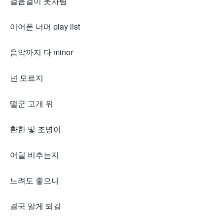
걸음걸이 옷차림
이어폰 너머 play list
음악까지 다 minor
넌 모르지
떨군 고개 위
환한 빛 조명이
어딜 비추는지
느려도 좋으니
결국 알게 되길