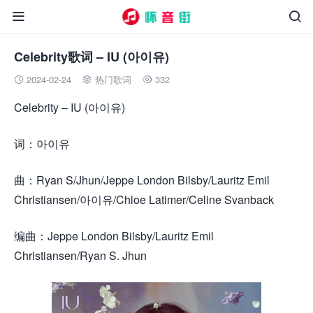


Celebrity歌词 – IU (아이유)
2024-02-24
热门歌词
332



Celebrity – IU (아이유)
词：아이유
曲：Ryan S/Jhun/Jeppe London Bilsby/Lauritz Emil
Christiansen/아이유/Chloe Latimer/Celine Svanback
编曲：Jeppe London Bilsby/Lauritz Emil
Christiansen/Ryan S. Jhun