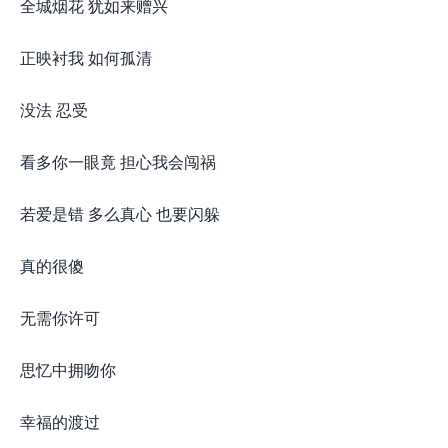
全城烟花 犹如来赠兴
正映衬我 如何孤清
没法 忍受
看多你一眼竟 担心我会闯祸
若爱是错 多么真心 也要闪躲
真的很傻
无需你许可
思忆中拥吻你
幸福的渡过