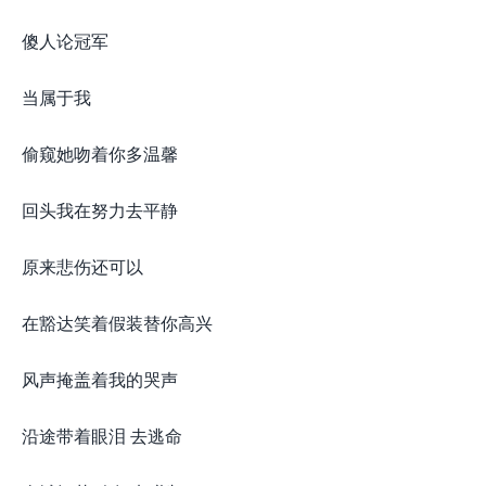
傻人论冠军
当属于我
偷窥她吻着你多温馨
回头我在努力去平静
原来悲伤还可以
在豁达笑着假装替你高兴
风声掩盖着我的哭声
沿途带着眼泪 去逃命