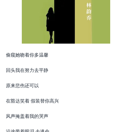
偷窥她吻着你多温馨
回头我在努力去平静
原来悲伤还可以
在豁达笑着 假装替你高兴
风声掩盖着我的哭声
沿途带着眼泪 去逃命