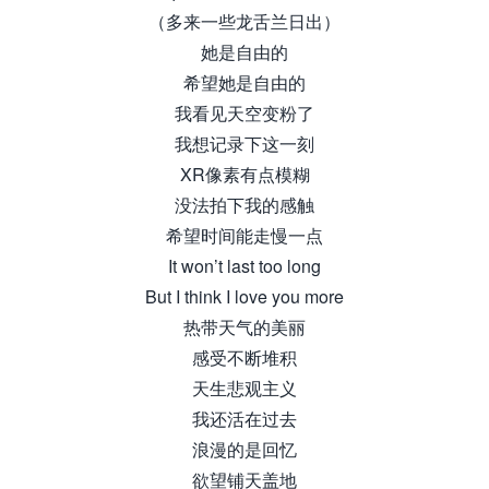
（多来一些龙舌兰日出）
她是自由的
希望她是自由的
我看见天空变粉了
我想记录下这一刻
XR像素有点模糊
没法拍下我的感触
希望时间能走慢一点
It won’t last too long
But I think I love you more
热带天气的美丽
感受不断堆积
天生悲观主义
我还活在过去
浪漫的是回忆
欲望铺天盖地