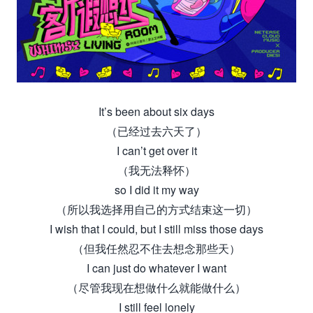
It’s been about six days
（已经过去六天了）
I can’t get over it
（我无法释怀）
so I did it my way
（所以我选择用自己的方式结束这一切）
I wish that I could, but I still miss those days
（但我任然忍不住去想念那些天）
I can just do whatever I want
（尽管我现在想做什么就能做什么）
I still feel lonely