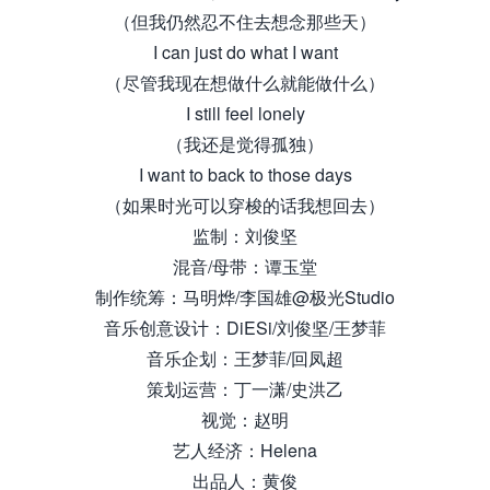
（但我仍然忍不住去想念那些天）
I can just do what I want
（尽管我现在想做什么就能做什么）
I still feel lonely
（我还是觉得孤独）
I want to back to those days
（如果时光可以穿梭的话我想回去）
监制：刘俊坚
混音/母带：谭玉堂
制作统筹：马明烨/李国雄@极光Studio
音乐创意设计：DiESi/刘俊坚/王梦菲
音乐企划：王梦菲/回凤超
策划运营：丁一潇/史洪乙
视觉：赵明
艺人经济：Helena
出品人：黄俊