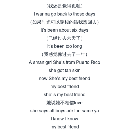
（我还是觉得孤独）
I wanna go back to those days
（如果时光可以穿梭的话我想回去）
It’s been about six days
（已经过去六天了）
It’s been too long
（我感觉像过去了一年）
A smart girl She’s from Puerto Rico
she got tan skin
now She’s my best friend
my best friend
she’ s my best friend
她说她不相信love
she says all boys are the same ya
I know I know
my best friend