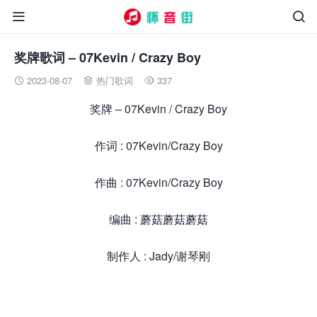


奖牌歌词 – 07Kevin / Crazy Boy
2023-08-07
热门歌词
337



奖牌 – 07Kevin / Crazy Boy
作词 : 07Kevin/Crazy Boy
作曲 : 07Kevin/Crazy Boy
编曲 : 蘑菇蘑菇蘑菇
制作人 : Jady/谢琴刚