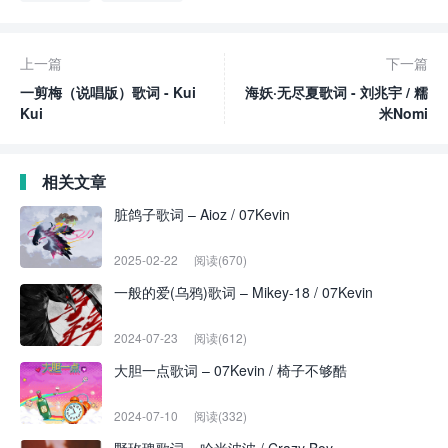
上一篇
下一篇
一剪梅（说唱版）歌词 - Kui
海妖·无尽夏歌词 - 刘兆宇 / 糯
Kui
米Nomi
相关文章
脏鸽子歌词 – Aioz / 07Kevin
2025-02-22
阅读(670)
一般的爱(乌鸦)歌词 – Mikey-18 / 07Kevin
2024-07-23
阅读(612)
大胆一点歌词 – 07Kevin / 椅子不够酷
2024-07-10
阅读(332)