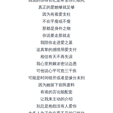
真正的爱她够就足够
因为有着爱支柱
不在乎瘦或不瘦
那都是身外之物
你说要走那就走
我陪你走进爱之墓
这真挚的感情用爱支付
相信有天不再失误
我心里荆棘浓密沾边愚
可他说心平可愈三千疾
可能是时间错开或者是缘分未到
因为她留下前阵废料
有谁的言论能配套
让我来主动的介绍
别总是抱怨没有人爱你
太多人为了你在看不见的门外比