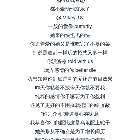
都不牵动他哀乐了
@ Mikey-18:
一般的爱像 butterfly
她来的快也飞的快
你追着爱的她又是谁吃完了不要的菜
别说是谁都一样玩的招式又多一样
你没资格 told with us
玩弄感情的你 better die
我想知道你到底是真的爱还是节目效果
昨天你粘着不放今天你就不要我
纯粹的感情你干嘛要为了你盈利
遇见了更好的不困扰就把旧的给屏蔽
”你别介意“难道要心存谢意
我恭喜你们能配比这是乌龟配上驼子
她关系从不确立是为了增长阅历
我说的你得切记是希望你们锁死