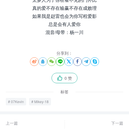
真的爱不存在输赢不存在成败理
如果我是赵雷也会为你写程爱影
总是会有人爱你
混音/母带：杨一川
分享到：








0 赞

标签
07Kevin
Mikey-18
上一篇
下一篇