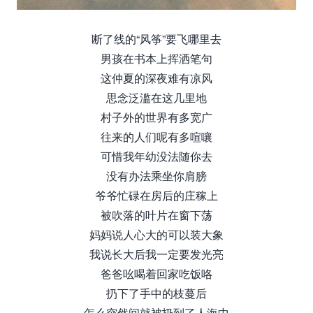
断了线的“风筝”要飞哪里去
男孩在书本上挥洒笔句
这仲夏的深夜难有凉风
思念泛滥在这几里地
村子外的世界有多宽广
往来的人们呢有多喧嚷
可惜我年幼没法随你去
没有办法乘坐你肩膀
爷爷忙碌在房后的庄稼上
被吹落的叶片在窗下荡
妈妈说人心大的可以装大象
我说长大后我一定要发光亮
爸爸吆喝着回家吃饭咯
扔下了手中的枝蔓后
怎么突然间就被扔到了人海中