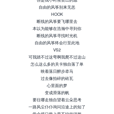
自由的风筝别来无恙
HOOK
断线的风筝要飞哪里去
本以为能够在浩瀚中寻到你
断线的风筝寻找时光机
自由的风筝终会行至此地
VS2
可我踏不过这弯啊我爬不过这山
怎么这么多的关卡独自落了单
映着落日醉步牵马
过去像拍碎的砖瓦
心里面的梦
变成滑落的帆
要往哪走独自望着云朵思考
一路风尘仆仆询问沿途上的知了
学会垭口世上最不缺的滋扰