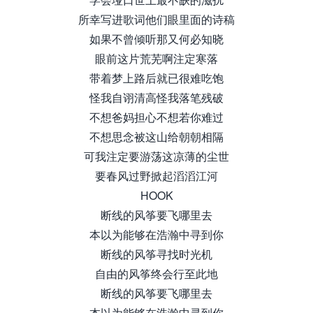
所幸写进歌词他们眼里面的诗稿
如果不曾倾听那又何必知晓
眼前这片荒芜啊注定寒落
带着梦上路后就已很难吃饱
怪我自诩清高怪我落笔残破
不想爸妈担心不想若你难过
不想思念被这山给朝朝相隔
可我注定要游荡这凉薄的尘世
要春风过野掀起滔滔江河
HOOK
断线的风筝要飞哪里去
本以为能够在浩瀚中寻到你
断线的风筝寻找时光机
自由的风筝终会行至此地
断线的风筝要飞哪里去
本以为能够在浩瀚中寻到你