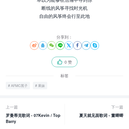
断线的风筝寻找时光机
自由的风筝终会行至此地
分享到：








0 赞

标签
AFMC黑子
果妹
上一篇
下一篇
罗曼蒂克歌词 - 07Kevin / Top
夏天就见面歌词 - 董唧唧
Barry