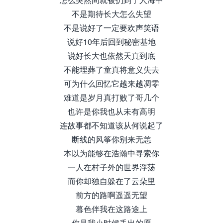
不是期待长大怎么失望
不是说好了一定要欢声笑语
说好10年后回到秘密基地
说好长大也依然天真到底
不能埋葬了童真将意义失去
可为什么回忆它越来越凋零
难道是岁月真打败了哥几个
也许是你我也从未有高明
连故事都不知道该从何说起了
断线的风筝你别来无恙
本以为能够在浩瀚中寻索你
一人在村子外的世界浮荡
而你却独自躲在了云朵里
前方的路啊遥遥无望
暮色伴我在这路途上
你是我小时候丢出的愿