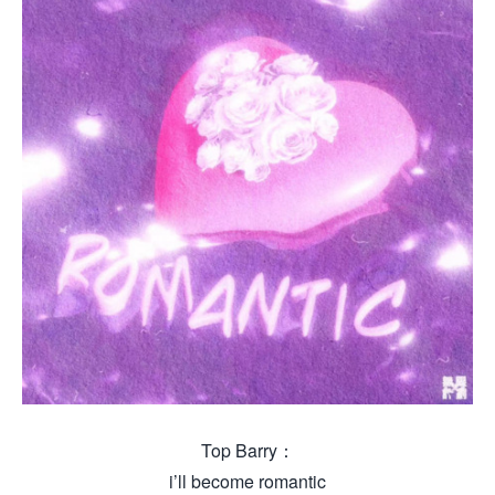
Top Barry：
i’ll become romantic