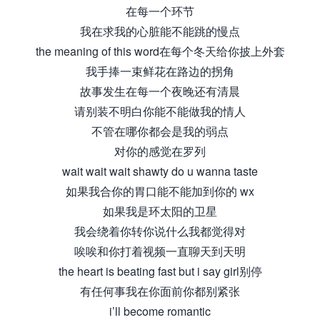
在每一个环节
我在求我的心脏能不能跳的慢点
the meaning of this word在每个冬天给你披上外套
我手捧一束鲜花在路边的拐角
故事发生在每一个夜晚还有清晨
请别装不明白你能不能做我的情人
不管在哪你都会是我的弱点
对你的感觉在罗列
wait wait wait shawty do u wanna taste
如果我合你的胃口能不能加到你的 wx
如果我是环太阳的卫星
我会绕着你转你说什么我都觉得对
唉唉和你打着视频一直聊天到天明
the heart is beating fast but i say girl别停
有任何事我在你面前你都别紧张
i’ll become romantic