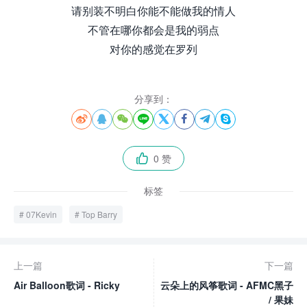
请别装不明白你能不能做我的情人
不管在哪你都会是我的弱点
对你的感觉在罗列
分享到：








0 赞

标签
07Kevin
Top Barry
上一篇
下一篇
Air Balloon歌词 - Ricky
云朵上的风筝歌词 - AFMC黑子
/ 果妹