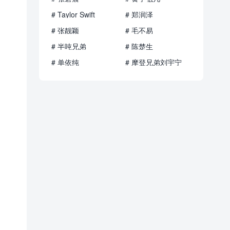
# Taylor Swift
# 郑润泽
# 张靓颖
# 毛不易
# 半吨兄弟
# 陈楚生
# 单依纯
# 摩登兄弟刘宇宁