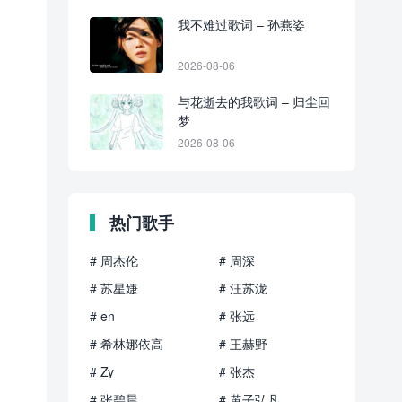
我不难过歌词 – 孙燕姿
2026-08-06
与花逝去的我歌词 – 归尘回
梦
2026-08-06
热门歌手
# 周杰伦
# 周深
# 苏星婕
# 汪苏泷
# en
# 张远
# 希林娜依高
# 王赫野
# Zy
# 张杰
# 张碧晨
# 黄子弘凡