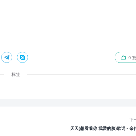


0 

标签
下
天天(想看着你 我爱的脸)歌词 - 余