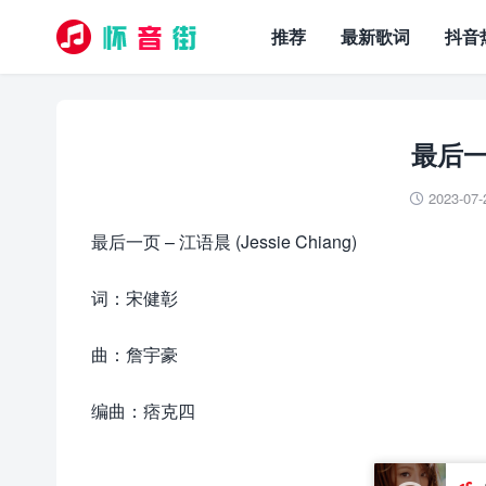
推荐
最新歌词
抖音
最后一
2023-07-

最后一页 – 江语晨 (Jessie Chiang)
词：宋健彰
曲：詹宇豪
编曲：痞克四