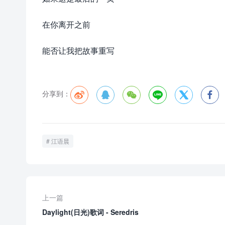
在你离开之前
能否让我把故事重写
分享到：






江语晨
上一篇
Daylight(日光)歌词 - Seredris