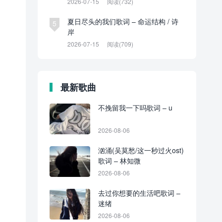
2026-07-15
阅读(732)
夏日尽头的我们歌词 – 命运结构 / 诗
5
岸
2026-07-15
阅读(709)
最新歌曲
不挽留我一下吗歌词 – u
2026-08-06
汹涌(吴莫愁/这一秒过火ost)
歌词 – 林知微
2026-08-06
去过你想要的生活吧歌词 –
迷绪
2026-08-06