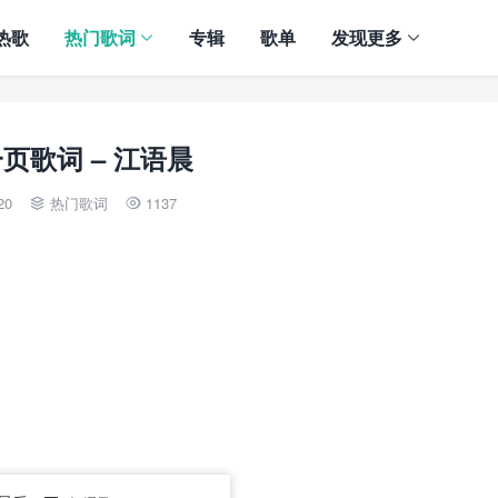
热歌
热门歌词
专辑
歌单
发现更多
页歌词 – 江语晨
20
热门歌词
1137

