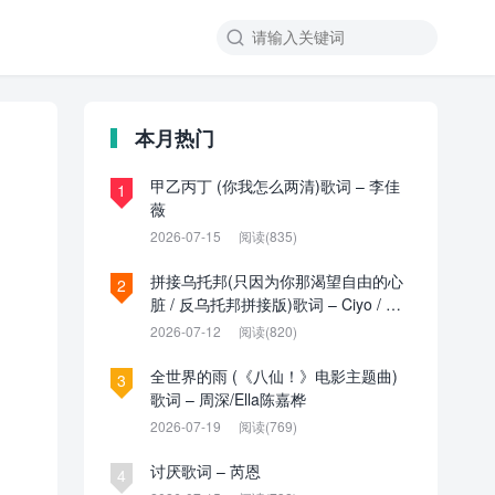

本月热门
甲乙丙丁 (你我怎么两清)歌词 – 李佳
1
薇
2026-07-15
阅读(835)
拼接乌托邦(只因为你那渴望自由的心
2
脏 / 反乌托邦拼接版)歌词 – Ciyo / 见
过夏天P / 乌托邦P
2026-07-12
阅读(820)
全世界的雨 (《八仙！》电影主题曲)
3
歌词 – 周深/Ella陈嘉桦
2026-07-19
阅读(769)
讨厌歌词 – 芮恩
4