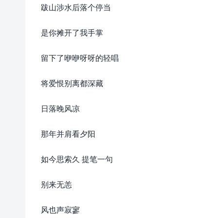
跋山涉水后落个停当
是你摊开了我手掌
留下了咿咿呀呀的轻唱
将爱恨别离都深藏
日落晚风凉
那年并肩看夕阳
如今思索久 提笔一句
别来无恙
风也声寂寥