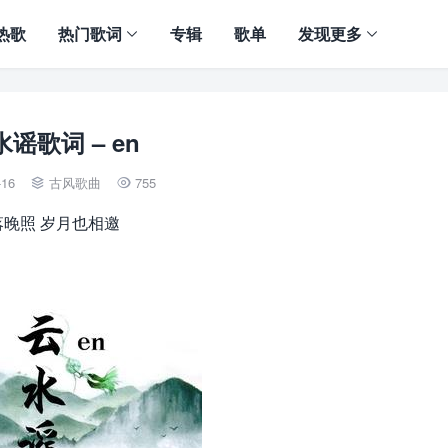
热歌
热门歌词
专辑
歌单
发现更多
谣歌词 – en
-16
古风歌曲
755


落晚照 岁月也相邀