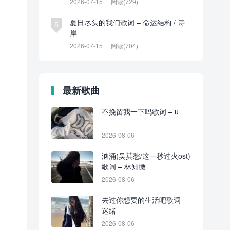
2026-07-15
阅读(729)
夏日尽头的我们歌词 – 命运结构 / 诗
5
岸
2026-07-15
阅读(704)
最新歌曲
不挽留我一下吗歌词 – u
2026-08-06
汹涌(吴莫愁/这一秒过火ost)
歌词 – 林知微
2026-08-06
去过你想要的生活吧歌词 –
迷绪
2026-08-06