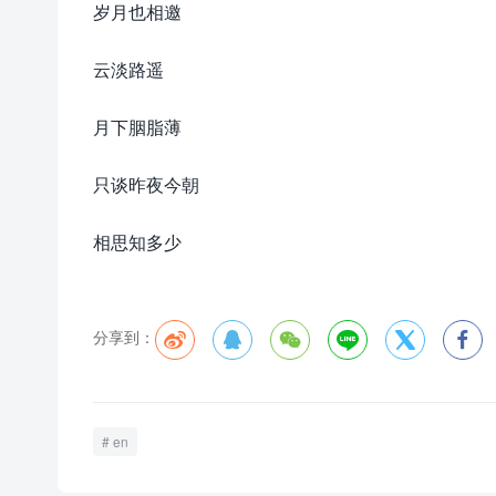
岁月也相邀
云淡路遥
月下胭脂薄
只谈昨夜今朝
相思知多少
分享到：






en