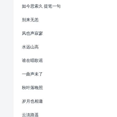
如今思索久 提笔一句
别来无恙
风也声寂寥
水远山高
谁在唱歌谣
一曲声未了
秋叶落晚照
岁月也相邀
云淡路遥