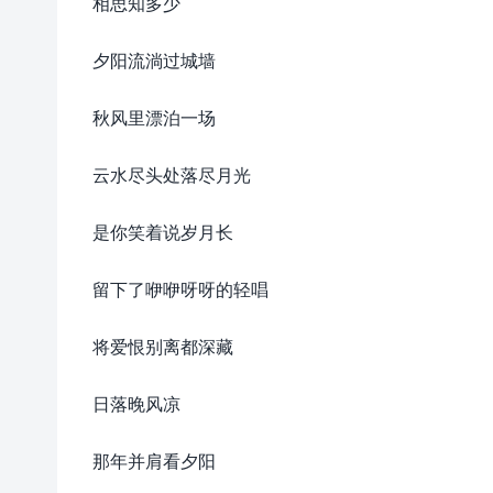
相思知多少
夕阳流淌过城墙
秋风里漂泊一场
云水尽头处落尽月光
是你笑着说岁月长
留下了咿咿呀呀的轻唱
将爱恨别离都深藏
日落晚风凉
那年并肩看夕阳