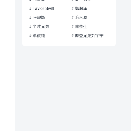
# Taylor Swift
# 郑润泽
# 张靓颖
# 毛不易
# 半吨兄弟
# 陈楚生
# 单依纯
# 摩登兄弟刘宇宁