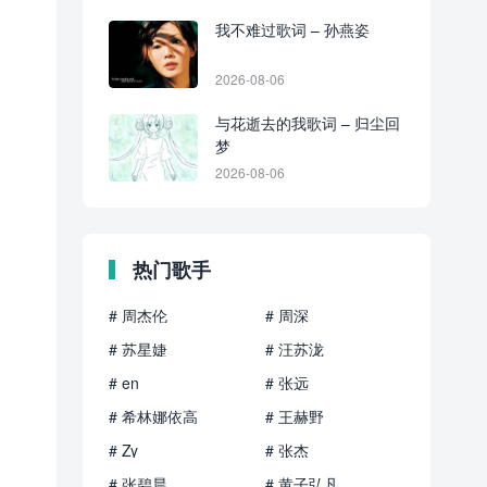
我不难过歌词 – 孙燕姿
2026-08-06
与花逝去的我歌词 – 归尘回
梦
2026-08-06
热门歌手
# 周杰伦
# 周深
# 苏星婕
# 汪苏泷
# en
# 张远
# 希林娜依高
# 王赫野
# Zy
# 张杰
# 张碧晨
# 黄子弘凡