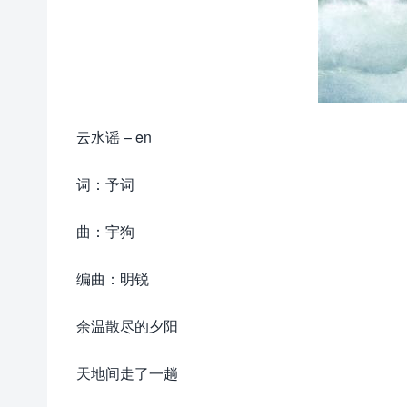
云水谣 – en
词：予词
曲：宇狗
编曲：明锐
余温散尽的夕阳
天地间走了一趟