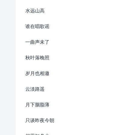
水远山高
谁在唱歌谣
一曲声未了
秋叶落晚照
岁月也相邀
云淡路遥
月下胭脂薄
只谈昨夜今朝