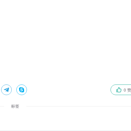


0 

标签