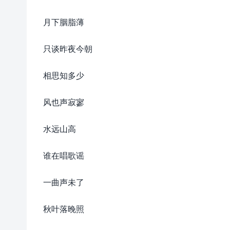
月下胭脂薄
只谈昨夜今朝
相思知多少
风也声寂寥
水远山高
谁在唱歌谣
一曲声未了
秋叶落晚照