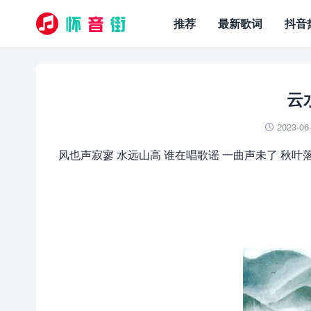
推荐
最新歌词
抖音
云水
2023-06

风也声寂寥 水远山高 谁在唱歌谣 一曲声未了 秋叶