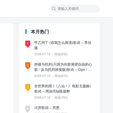

本月热门
甲乙丙丁 (你我怎么两清)歌词 – 李佳
1
薇
2026-07-15
阅读(832)
拼接乌托邦(只因为你那渴望自由的心
2
脏 / 反乌托邦拼接版)歌词 – Ciyo / 见
过夏天P / 乌托邦P
2026-07-12
阅读(816)
全世界的雨 (《八仙！》电影主题曲)
3
歌词 – 周深/Ella陈嘉桦
2026-07-19
阅读(764)
讨厌歌词 – 芮恩
4