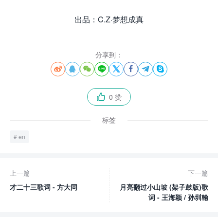
出品：C.Z·梦想成真
分享到：








0 赞

标签
en
上一篇
下一篇
才二十三歌词 - 方大同
月亮翻过小山坡 (架子鼓版)歌
词 - 王海颖 / 孙圳翰