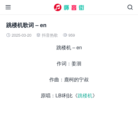


跳楼机歌词 – en
2025-03-20
抖音热歌
959



跳楼机 – en
作词：姜洄
作曲：鹿柯的宁叔
原唱：LBI利比《
跳楼机
》