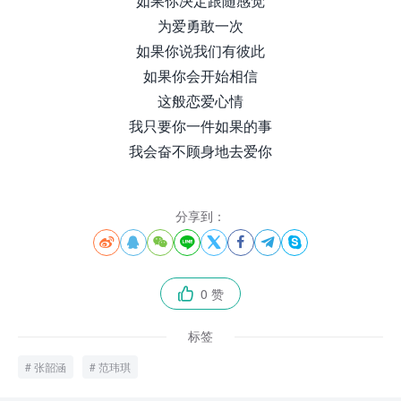
如果你决定跟随感觉
为爱勇敢一次
如果你说我们有彼此
如果你会开始相信
这般恋爱心情
我只要你一件如果的事
我会奋不顾身地去爱你
分享到：








0 赞

标签
张韶涵
范玮琪