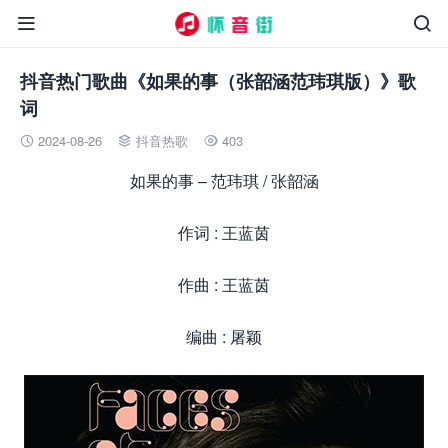


抖音热门歌曲《如果的事（张韶涵范玮琪版）》歌
词
2024-08-26
抖音热歌
403



如果的事 – 范玮琪 / 张韶涵
作词 : 王蓝茵
作曲 : 王蓝茵
编曲 : 屠颖