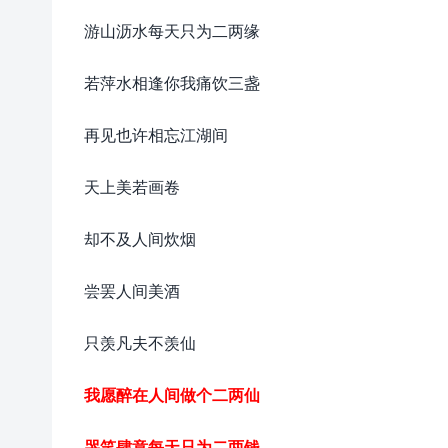
游山沥水每天只为二两缘
若萍水相逢你我痛饮三盏
再见也许相忘江湖间
天上美若画卷
却不及人间炊烟
尝罢人间美酒
只羡凡夫不羡仙
我愿醉在人间做个二两仙
哭笑肆意每天只为二两钱