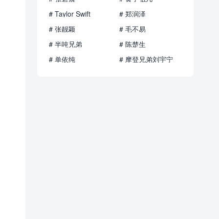
# Taylor Swift
# 郑润泽
# 张靓颖
# 毛不易
# 半吨兄弟
# 陈楚生
# 单依纯
# 摩登兄弟刘宇宁