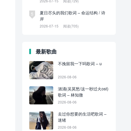
2026-07-15
阅读(729)
夏日尽头的我们歌词 – 命运结构 / 诗
5
岸
2026-07-15
阅读(705)
最新歌曲
不挽留我一下吗歌词 – u
2026-08-06
汹涌(吴莫愁/这一秒过火ost)
歌词 – 林知微
2026-08-06
去过你想要的生活吧歌词 –
迷绪
2026-08-06