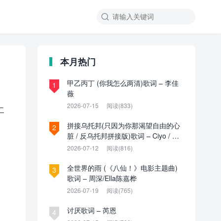

本月热门
甲乙丙丁 (你我怎么两清)歌词 – 李佳
1
薇
2026-07-15
阅读(833)
二
拼接乌托邦(只因为你那渴望自由的心
2
脏 / 反乌托邦拼接版)歌词 – Ciyo / 见
过夏天P / 乌托邦P
2026-07-12
阅读(816)
全世界的雨 (《八仙！》电影主题曲)
3
歌词 – 周深/Ella陈嘉桦
2026-07-19
阅读(765)
讨厌歌词 – 芮恩
4