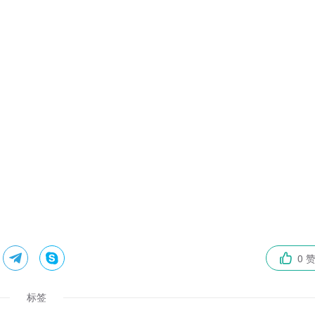


0 

标签