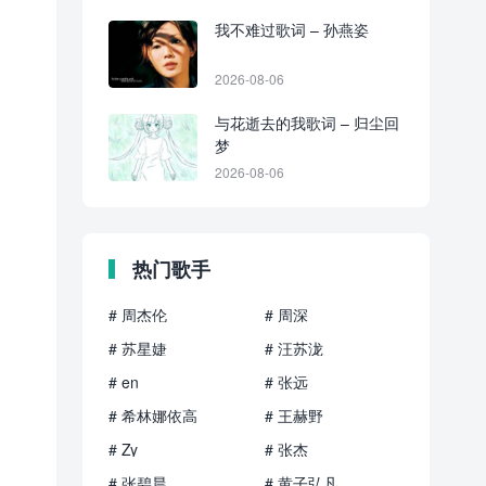
我不难过歌词 – 孙燕姿
2026-08-06
与花逝去的我歌词 – 归尘回
梦
2026-08-06
热门歌手
# 周杰伦
# 周深
# 苏星婕
# 汪苏泷
# en
# 张远
# 希林娜依高
# 王赫野
# Zy
# 张杰
# 张碧晨
# 黄子弘凡