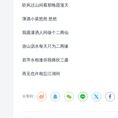
听风过山间看那晚霞漫天
薄酒小菜悠然 悠然
我愿潇洒人间做个二两仙
游山沥水每天只为二两缘
若萍水相逢你我痛饮三盏
再见也许相忘江湖间
分享到：





