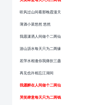
听风过山间看那晚霞漫天
薄酒小菜悠然 悠然
我愿潇洒人间做个二两仙
游山沥水每天只为二两缘
若萍水相逢你我痛饮三盏
再见也许相忘江湖间
我愿醉在人间做个二两仙
哭笑肆意每天只为二两钱