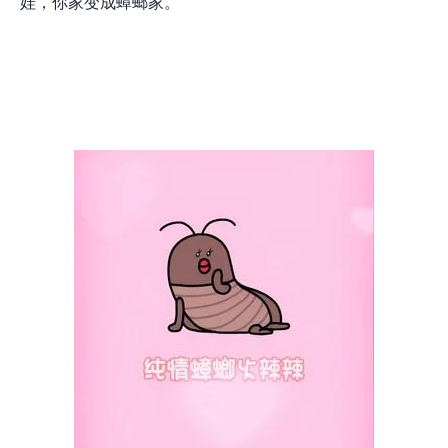
娃，你家变成蟑螂家。