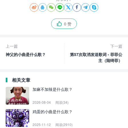








0 赞

上一篇
下一篇
神父的小曲是什么歌？
第57次取消发送歌词 - 菲菲公
主（陆绮菲）
相关文章
加麻不加辣是什么歌？
2026-08-04
阅读(34)
鸡蛋的小曲是什么歌？
2025-11-12
阅读(2910)