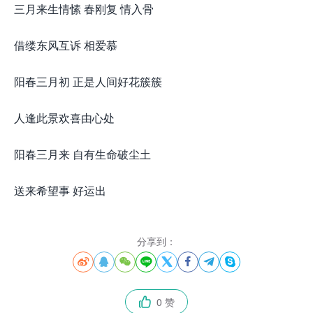
三月来生情愫 春刚复 情入骨
借缕东风互诉 相爱慕
阳春三月初 正是人间好花簇簇
人逢此景欢喜由心处
阳春三月来 自有生命破尘土
送来希望事 好运出
分享到：








0 赞
