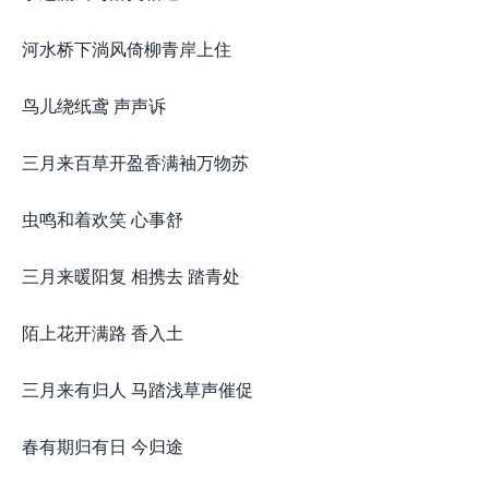
河水桥下淌风倚柳青岸上住
鸟儿绕纸鸢 声声诉
三月来百草开盈香满袖万物苏
虫鸣和着欢笑 心事舒
三月来暖阳复 相携去 踏青处
陌上花开满路 香入土
三月来有归人 马踏浅草声催促
春有期归有日 今归途