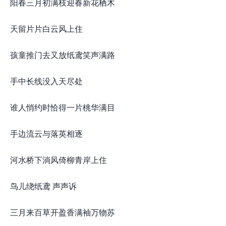
阳春三月初满枝迎春新花栖木
天留片片白云风上住
孩童推门去又放纸鸢笑声满路
手中长线没入天尽处
谁人悄约时恰得一片桃华满目
手边流云与落英相逐
河水桥下淌风倚柳青岸上住
鸟儿绕纸鸢 声声诉
三月来百草开盈香满袖万物苏