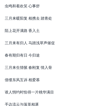
虫鸣和着欢笑 心事舒
三月来暖阳复 相携去 踏青处
陌上花开满路 香入土
三月来有归人 马踏浅草声催促
春有期归有日 今归途
三月来生情愫 春刚复 情入骨
借缕东风互诉 相爱慕
谁人悄约时恰得一片桃华满目
手边流云与落英相逐