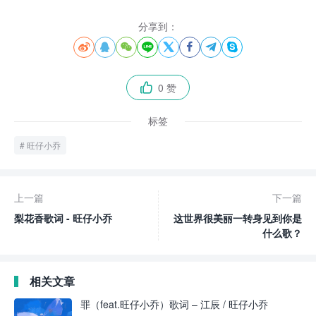
分享到：








0 赞

标签
旺仔小乔
上一篇
下一篇
梨花香歌词 - 旺仔小乔
这世界很美丽一转身见到你是
什么歌？
相关文章
罪（feat.旺仔小乔）歌词 – 江辰 / 旺仔小乔