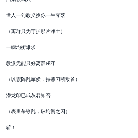
世人一句教义换你一生零落
（离群只为守护那片净土）
一瞬均衡难求
教派无能只好离群戍守
（以霞阵乱军侯，持镰刀断敌首）
潜龙印已成灰君知否
（表里杀缭乱，破均衡之囚）
斩！