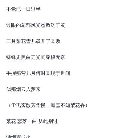
不觉已一日过半
过眼的葱郁风光悉数泛了黄
三月梨花雪几载开了又败
镰锋走黑白刀光间穿梭无奈
手握那弯儿月何时又现于世间
似那烟云入梦来
（尘飞雾散芳华慢，霜雪不知梨花香）
繁花 寥落一曲 从此别过
洒烟霞成火