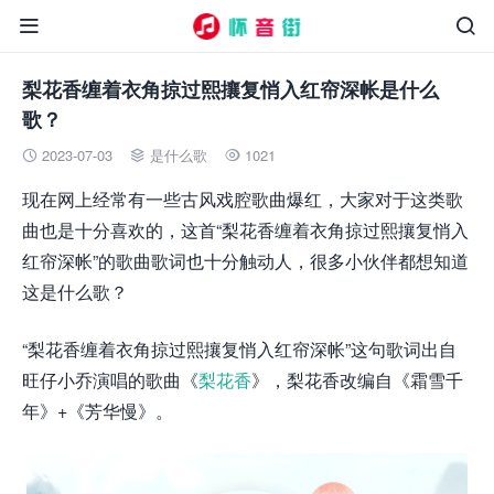


梨花香缠着衣角掠过熙攘复悄入红帘深帐是什么
歌？
2023-07-03
是什么歌
1021



现在网上经常有一些古风戏腔歌曲爆红，大家对于这类歌
曲也是十分喜欢的，这首“梨花香缠着衣角掠过熙攘复悄入
红帘深帐”的歌曲歌词也十分触动人，很多小伙伴都想知道
这是什么歌？
“梨花香缠着衣角掠过熙攘复悄入红帘深帐”这句歌词出自
旺仔小乔演唱的歌曲《
梨花香
》，梨花香改编自《霜雪千
年》+《芳华慢》。