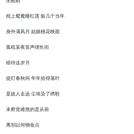
坐船舫”
枕上鸳鸯睡红莲 叙几个当年
身外满风月 姑娘桃花映面
孤枕某夜笛声绕长街
错待这岁月
提灯春秋间 年年拾得落叶
是故人走远 尘埃染了绣鞋
未察觉难熬的是从前
离别以何物妆点