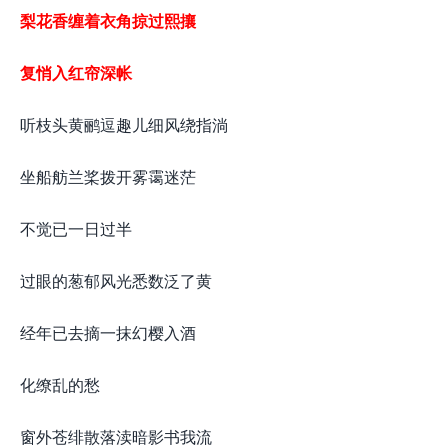
梨花香缠着衣角掠过熙攘
复悄入红帘深帐
听枝头黄鹂逗趣儿细风绕指淌
坐船舫兰桨拨开雾霭迷茫
不觉已一日过半
过眼的葱郁风光悉数泛了黄
经年已去摘一抹幻樱入酒
化缭乱的愁
窗外苍绯散落渎暗影书我流