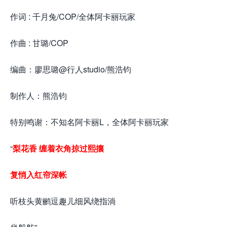
作词 : 千月兔/COP/全体阿卡丽玩家
作曲 : 甘璐/COP
编曲：廖思璐@行人studio/熊浩钧
制作人：熊浩钧
特别鸣谢：不知名阿卡丽L，全体阿卡丽玩家
“
梨花香 缠着衣角掠过熙攘
复悄入红帘深帐
听枝头黄鹂逗趣儿细风绕指淌