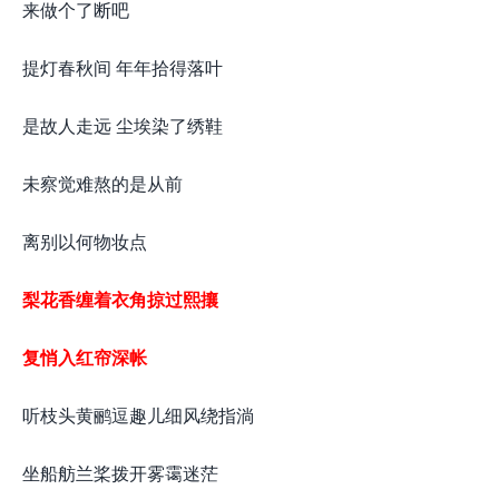
来做个了断吧
提灯春秋间 年年拾得落叶
是故人走远 尘埃染了绣鞋
未察觉难熬的是从前
离别以何物妆点
梨花香缠着衣角掠过熙攘
复悄入红帘深帐
听枝头黄鹂逗趣儿细风绕指淌
坐船舫兰桨拨开雾霭迷茫