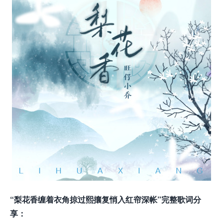
“梨花香缠着衣角掠过熙攘复悄入红帘深帐”完整歌词分
享：