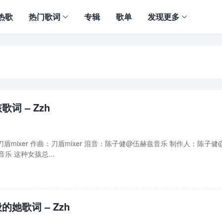
热歌
热门歌词
专辑
歌单
发现更多
词 – Zzh
：刀盾mixer 作曲：刀盾mixer 混音：陈子健@伍赫兹音乐 制作人：陈子健
乐 这种女孩总...
的她歌词 – Zzh