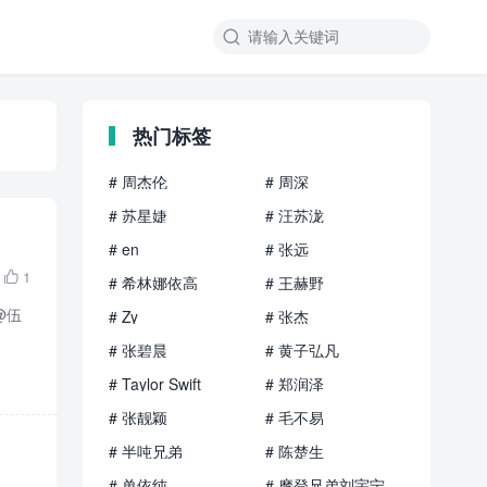

热门标签
# 周杰伦
# 周深
# 苏星婕
# 汪苏泷
# en
# 张远
1

# 希林娜依高
# 王赫野
@伍
# Zy
# 张杰
# 张碧晨
# 黄子弘凡
# Taylor Swift
# 郑润泽
# 张靓颖
# 毛不易
# 半吨兄弟
# 陈楚生
# 单依纯
# 摩登兄弟刘宇宁