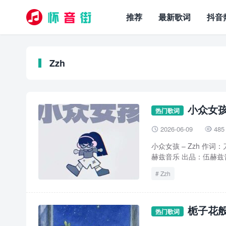
推荐
最新歌词
抖音
Zzh
小众女孩歌
热门歌词
2026-06-09
485


小众女孩 – Zzh 作词
赫兹音乐 出品：伍赫兹音
Zzh
栀子花般
热门歌词