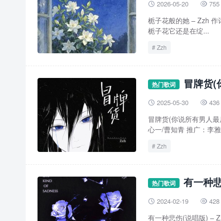
2026-05-20
755


栀子花般的她 – Zzh 作词
栀子花它还是在绽...
Zzh
冒牌货(
热门歌词
2025-05-30
436


冒牌货(你说所有男人最后都
心一/曹知青 推广：李雅芃
Zzh
有一种悲伤(
热门歌词
2024-02-19
428


有一种悲伤(说唱版) – Zzh / 