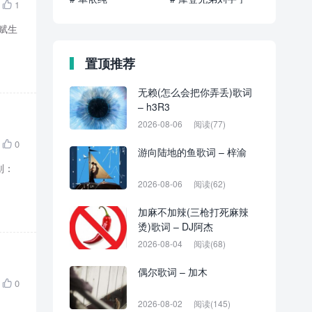
1

：赋生
置顶推荐
无赖(怎么会把你弄丢)歌词
– h3R3
2026-08-06
阅读(77)
0

游向陆地的鱼歌词 – 梓渝
划：
2026-08-06
阅读(62)
加麻不加辣(三枪打死麻辣
烫)歌词 – DJ阿杰
2026-08-04
阅读(68)
偶尔歌词 – 加木
0

2026-08-02
阅读(145)