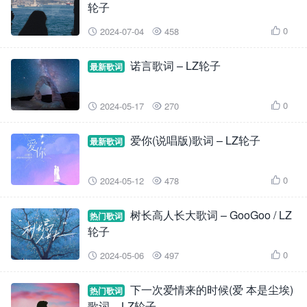
轮子
0
2024-07-04
458



诺言歌词 – LZ轮子
最新歌词
0
2024-05-17
270



爱你(说唱版)歌词 – LZ轮子
最新歌词
0
2024-05-12
478



树长高人长大歌词 – GooGoo / LZ
热门歌词
轮子
0
2024-05-06
497



下一次爱情来的时候(爱 本是尘埃)
热门歌词
歌词 – LZ轮子