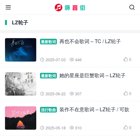


LZ轮子
再也不会歌词 – TC / LZ轮子
最新歌词
0
2025-07-03
446



她的星座是巨蟹歌词 – LZ轮子
最新歌词
0
2025-06-22
307



装作不在意歌词 – LZ轮子 / 可歆
流行歌曲
0
2025-05-18
310


