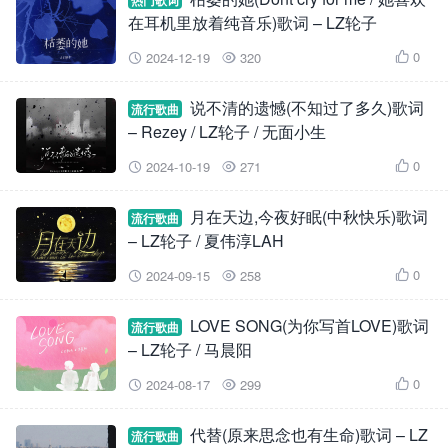
热门歌词
在耳机里放着纯音乐)歌词 – LZ轮子
0
2024-12-19
320



说不清的遗憾(不知过了多久)歌词
流行歌曲
– Rezey / LZ轮子 / 无面小生
0
2024-10-19
271



月在天边,今夜好眠(中秋快乐)歌词
流行歌曲
– LZ轮子 / 夏伟淳LAH
0
2024-09-15
258



LOVE SONG(为你写首LOVE)歌词
流行歌曲
– LZ轮子 / 马晨阳
0
2024-08-17
299



代替(原来思念也有生命)歌词 – LZ
流行歌曲