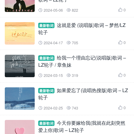
0
2024-05-06
822



这就是爱 (说唱版)歌词 – 梦然/LZ
最新歌词
轮子
0
2024-04-17
705



给我一个理由忘记(说唱版)歌词 –
最新歌词
LZ轮子 / 章鱼妹
0
2024-03-15
319



如果爱忘了(说唱热搜版)歌词 – LZ
最新歌词
轮子
0
2024-02-25
743



今天你要嫁给我(我就在此刻突然
最新歌词
爱上你)歌词 – LZ轮子