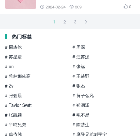
0
2024-02-24
309



1
2
3

热门标签
# 周杰伦
# 周深
# 苏星婕
# 汪苏泷
# en
# 张远
# 希林娜依高
# 王赫野
# Zy
# 张杰
# 张碧晨
# 黄子弘凡
# Taylor Swift
# 郑润泽
# 张靓颖
# 毛不易
# 半吨兄弟
# 陈楚生
# 单依纯
# 摩登兄弟刘宇宁