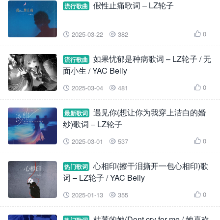
假性止痛歌词 – LZ轮子
流行歌曲
0
2025-03-22
382



如果忧郁是种病歌词 – LZ轮子 / 无
流行歌曲
面小生 / YAC Belly
0
2025-03-04
481



遇见你(想让你为我穿上洁白的婚
最新歌词
纱)歌词 – LZ轮子
0
2025-03-01
537



心相印(擦干泪撕开一包心相印)歌
热门歌词
词 – LZ轮子 / YAC Belly
0
2025-01-13
355



枯萎的她(Dont cry for me / 她喜欢