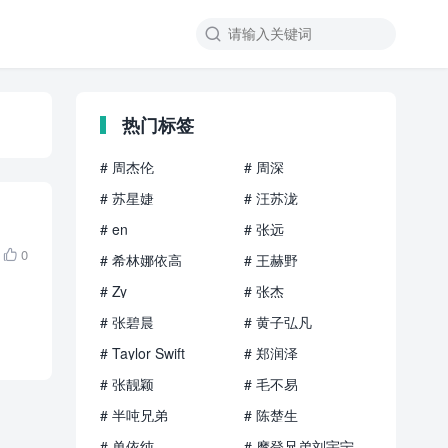

热门标签
# 周杰伦
# 周深
# 苏星婕
# 汪苏泷
# en
# 张远
0

# 希林娜依高
# 王赫野
# Zy
# 张杰
# 张碧晨
# 黄子弘凡
# Taylor Swift
# 郑润泽
# 张靓颖
# 毛不易
# 半吨兄弟
# 陈楚生
# 单依纯
# 摩登兄弟刘宇宁