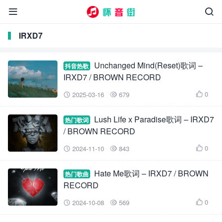


IRXD7
Unchanged Mind(Reset)歌词 –
抖音热歌
IRXD7 / BROWN RECORD
0
2025-03-16
679



Lush Life x Paradise歌词 – IRXD7
热门歌词
/ BROWN RECORD
0
2024-11-10
843



Hate Me歌词 – IRXD7 / BROWN
热门歌曲
RECORD
0
2024-10-08
569


