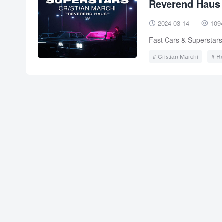
Reverend Haus
2024-03-14
109


Fast Cars & Superstars
Cristian Marchi
R