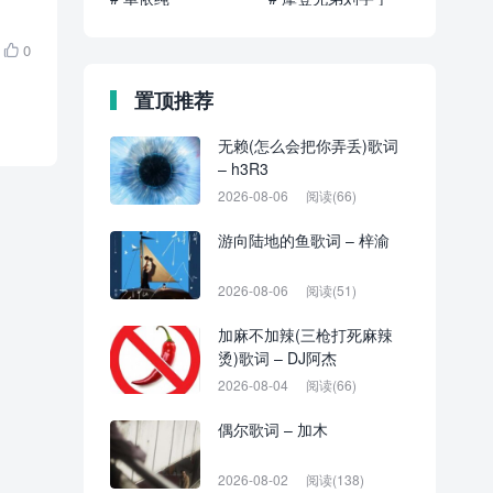
0

置顶推荐
无赖(怎么会把你弄丢)歌词
– h3R3
2026-08-06
阅读(66)
游向陆地的鱼歌词 – 梓渝
2026-08-06
阅读(51)
加麻不加辣(三枪打死麻辣
烫)歌词 – DJ阿杰
2026-08-04
阅读(66)
偶尔歌词 – 加木
2026-08-02
阅读(138)