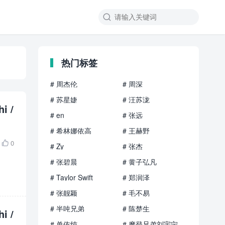

热门标签
# 周杰伦
# 周深
# 苏星婕
# 汪苏泷
i /
# en
# 张远
# 希林娜依高
# 王赫野
0

# Zy
# 张杰
# 张碧晨
# 黄子弘凡
# Taylor Swift
# 郑润泽
# 张靓颖
# 毛不易
# 半吨兄弟
# 陈楚生
i /
# 单依纯
# 摩登兄弟刘宇宁