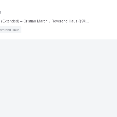
4
 (Extended) – Cristian Marchi / Reverend Haus 作词...
everend Haus