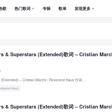
热歌
热门歌词
专辑
歌单
发现更多
rs & Superstars (Extended)歌词 – Cristian March
7
 (Extended) – Cristian Marchi / Reverend Haus 作词...
everend Haus
rs & Superstars (Extended)歌词 – Cristian March