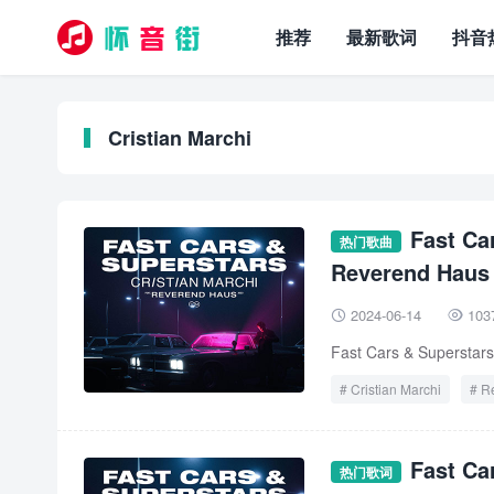
推荐
最新歌词
抖音
Cristian Marchi
Fast Ca
热门歌曲
Reverend Haus
2024-06-14
103


Fast Cars & Superstars
Cristian Marchi
R
Fast Ca
热门歌词