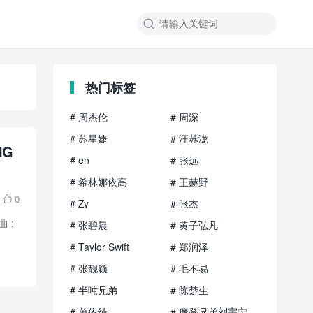

热门标签
# 周杰伦
# 周深
# 苏星婕
# 汪苏泷
NG
# en
# 张远
# 希林娜依高
# 王赫野
0

# Zy
# 张杰
曲 :
# 张碧晨
# 黄子弘凡
# Taylor Swift
# 郑润泽
# 张靓颖
# 毛不易
# 半吨兄弟
# 陈楚生
# 单依纯
# 摩登兄弟刘宇宁