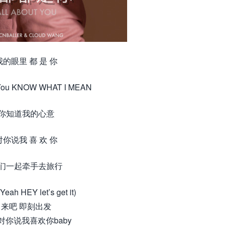
我的眼里 都 是 你
u KNOW WHAT I MEAN
你知道我的心意
对你说我 喜 欢 你
们一起牵手去旅行
Yeah HEY let’s get it)
来吧 即刻出发
对你说我喜欢你baby