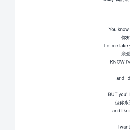
You know i
你知
Let me take 
亲爱
KNOW I’v
and i d
BUT you’l
但你永
and I kn
I wan