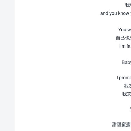
我
and you know 
You w
自己也
I’m fal
Ba
I promi
我
我忘
甜甜蜜蜜 Y