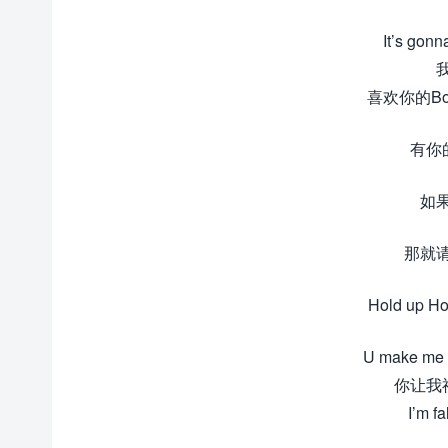
It’s gonn
喜欢你的Bod
有你
如
那就
Hold up H
U make me g
你让我
I’m fal