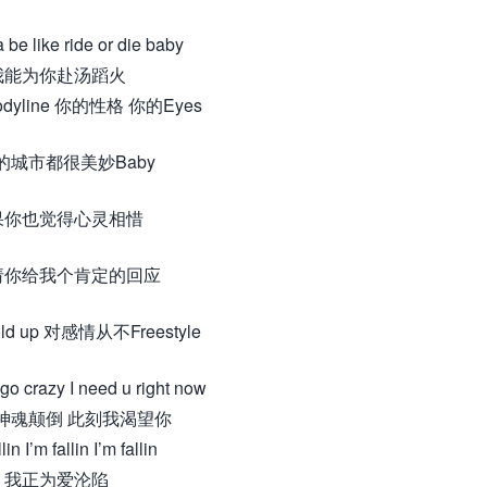
a be like ride or die baby
我能为你赴汤蹈火
yline 你的性格 你的Eyes
的城市都很美妙Baby
果你也觉得心灵相惜
请你给我个肯定的回应
old up 对感情从不Freestyle
o crazy I need u right now
神魂颠倒 此刻我渴望你
lin I’m fallin I’m fallin
我正为爱沦陷