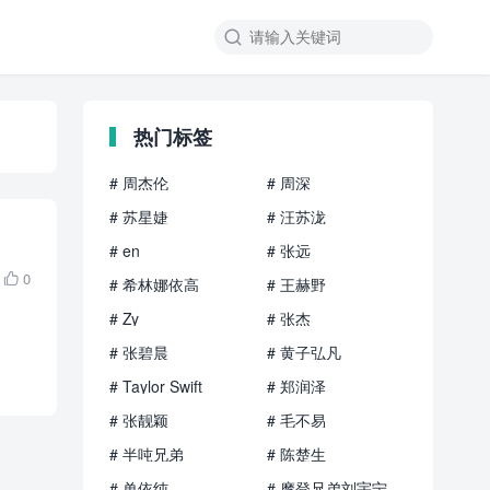

热门标签
# 周杰伦
# 周深
# 苏星婕
# 汪苏泷
# en
# 张远
0

# 希林娜依高
# 王赫野
# Zy
# 张杰
# 张碧晨
# 黄子弘凡
# Taylor Swift
# 郑润泽
# 张靓颖
# 毛不易
# 半吨兄弟
# 陈楚生
# 单依纯
# 摩登兄弟刘宇宁