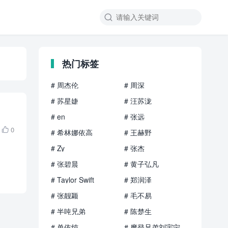

热门标签
# 周杰伦
# 周深
# 苏星婕
# 汪苏泷
# en
# 张远
0

# 希林娜依高
# 王赫野
# Zy
# 张杰
# 张碧晨
# 黄子弘凡
# Taylor Swift
# 郑润泽
# 张靓颖
# 毛不易
# 半吨兄弟
# 陈楚生
# 单依纯
# 摩登兄弟刘宇宁