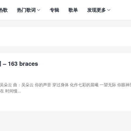
热歌
热门歌词
专辑
歌单
发现更多
 163 braces
es 词：吴朵云 曲：吴朵云 你的声音 穿过身体 化作七彩的晨曦 一望无际 你眼神
 时间慢...