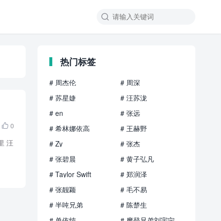

热门标签
# 周杰伦
# 周深
# 苏星婕
# 汪苏泷
# en
# 张远
0

# 希林娜依高
# 王赫野
里 汪
# Zy
# 张杰
# 张碧晨
# 黄子弘凡
# Taylor Swift
# 郑润泽
# 张靓颖
# 毛不易
# 半吨兄弟
# 陈楚生
# 单依纯
# 摩登兄弟刘宇宁