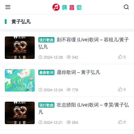


黄子弘凡
刻不容缓 (Live)歌词 – 容祖儿/黄子
流行歌曲
弘凡
0
2024-12-28
342



愿你歌词 – 黄子弘凡
最新歌词
0
2024-12-24
778



壮志骄阳 (Live)歌词 – 李昊/黄子弘
流行歌曲
凡
0
2024-12-21
264


