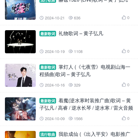
流行歌曲
0
2024-10-21
636



礼物歌词 – 黄子弘凡
最新歌词
0
2024-10-19
1108



掌灯人 (《七夜雪》电视剧山海一
最新歌词
程插曲)歌词 – 黄子弘凡
0
2024-10-16
329



着魔(逆水寒时装推广曲)歌词 – 黄
最新歌词
子弘凡 / 高睿 / 逆水长琴 / 逆水寒 / 雷火音频
0
2024-10-09
1566



我欲成仙 (《出入平安》电影推广
流行歌曲