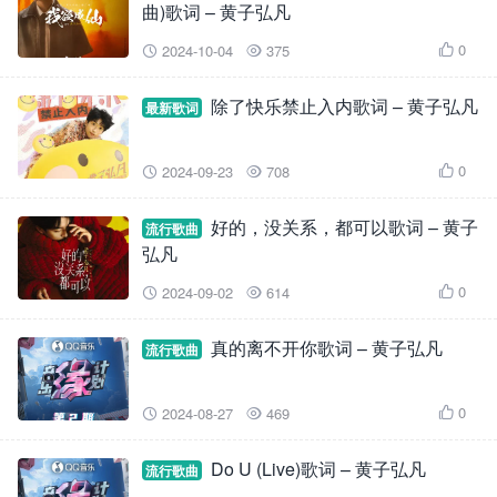
曲)歌词 – 黄子弘凡
0
2024-10-04
375



除了快乐禁止入内歌词 – 黄子弘凡
最新歌词
0
2024-09-23
708



好的，没关系，都可以歌词 – 黄子
流行歌曲
弘凡
0
2024-09-02
614



真的离不开你歌词 – 黄子弘凡
流行歌曲
0
2024-08-27
469



Do U (Live)歌词 – 黄子弘凡
流行歌曲