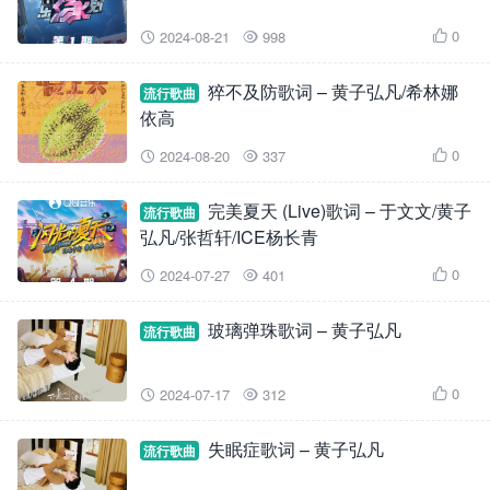
0
2024-08-21
998



猝不及防歌词 – 黄子弘凡/希林娜
流行歌曲
依高
0
2024-08-20
337



完美夏天 (Live)歌词 – 于文文/黄子
流行歌曲
弘凡/张哲轩/ICE杨长青
0
2024-07-27
401



玻璃弹珠歌词 – 黄子弘凡
流行歌曲
0
2024-07-17
312



失眠症歌词 – 黄子弘凡
流行歌曲