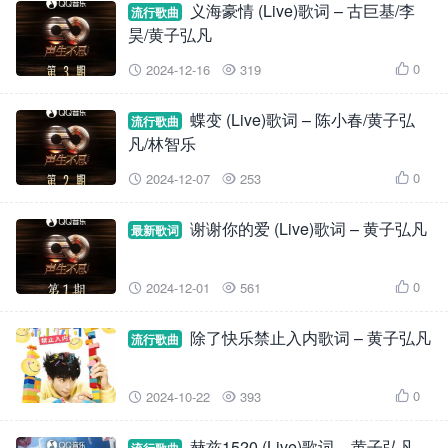
义海豪情 (Live)歌词 – 古巨基/李
流行歌曲
昊/黄子弘凡
0
2024-12-16
319



蝶变 (Live)歌词 – 陈小春/黄子弘
流行歌曲
凡/林智乐
0
2024-12-07
253



谢谢你的爱 (Live)歌词 – 黄子弘凡
最新歌词
0
2024-12-01
561



除了快乐禁止入内歌词 – 黄子弘凡
流行歌曲
0
2024-10-22
393



赫兹1520 (Live)歌词 – 黄子弘凡