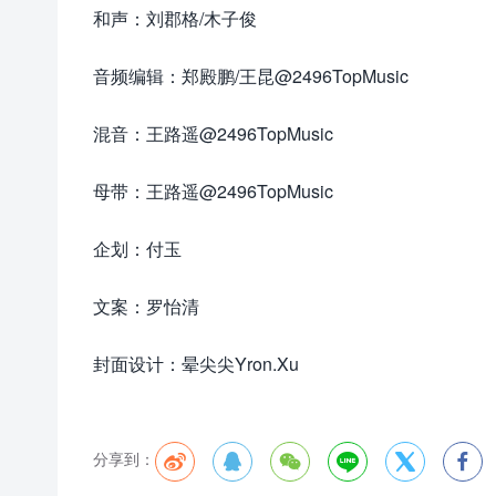
和声：刘郡格/木子俊
音频编辑：郑殿鹏/王昆@2496TopMusic
混音：王路遥@2496TopMusic
母带：王路遥@2496TopMusic
企划：付玉
文案：罗怡清
封面设计：晕尖尖Yron.Xu
分享到：





