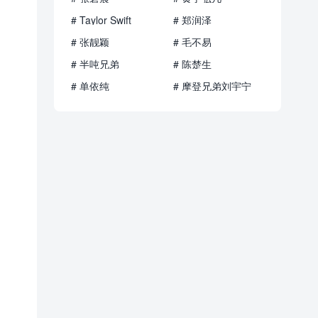
# Taylor Swift
# 郑润泽
# 张靓颖
# 毛不易
# 半吨兄弟
# 陈楚生
# 单依纯
# 摩登兄弟刘宇宁