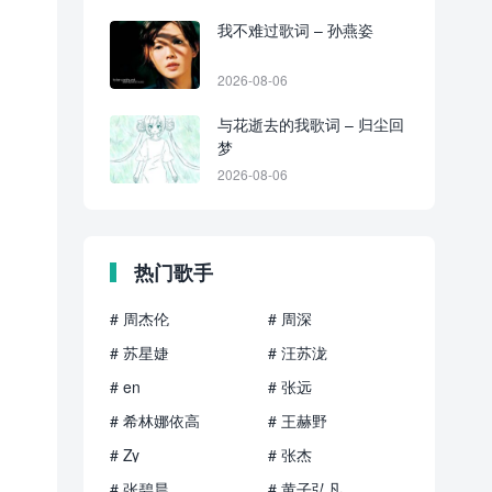
我不难过歌词 – 孙燕姿
2026-08-06
与花逝去的我歌词 – 归尘回
梦
2026-08-06
热门歌手
# 周杰伦
# 周深
# 苏星婕
# 汪苏泷
# en
# 张远
# 希林娜依高
# 王赫野
# Zy
# 张杰
# 张碧晨
# 黄子弘凡