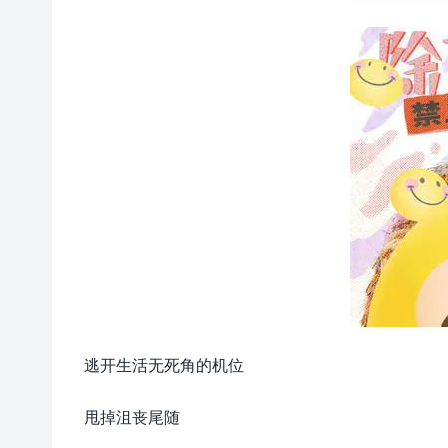
逃开生活无死角的机位
甩掉沮丧尾随