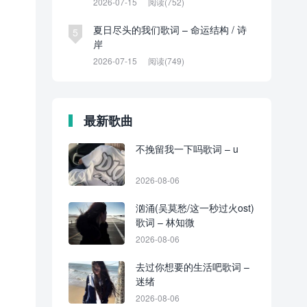
2026-07-15
阅读(752)
夏日尽头的我们歌词 – 命运结构 / 诗
5
岸
2026-07-15
阅读(749)
最新歌曲
不挽留我一下吗歌词 – u
2026-08-06
汹涌(吴莫愁/这一秒过火ost)
歌词 – 林知微
2026-08-06
去过你想要的生活吧歌词 –
迷绪
2026-08-06