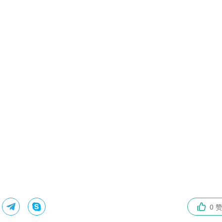


0 
