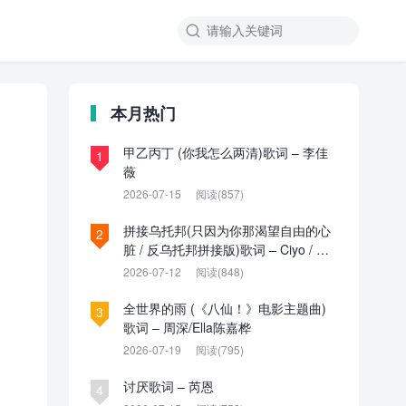

本月热门
甲乙丙丁 (你我怎么两清)歌词 – 李佳
1
薇
2026-07-15
阅读(857)
拼接乌托邦(只因为你那渴望自由的心
2
脏 / 反乌托邦拼接版)歌词 – Ciyo / 见
过夏天P / 乌托邦P
2026-07-12
阅读(848)
全世界的雨 (《八仙！》电影主题曲)
3
歌词 – 周深/Ella陈嘉桦
2026-07-19
阅读(795)
讨厌歌词 – 芮恩
4