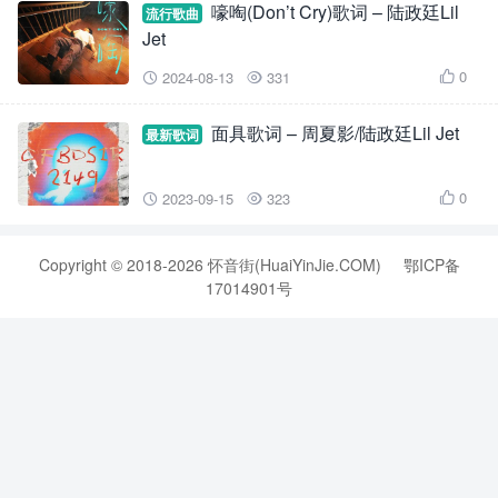
嚎啕(Don’t Cry)歌词 – 陆政廷Lil
流行歌曲
Jet
0
2024-08-13
331



面具歌词 – 周夏影/陆政廷Lil Jet
最新歌词
0
2023-09-15
323



Copyright © 2018-2026 怀音街(HuaiYinJie.COM)
鄂ICP备
17014901号