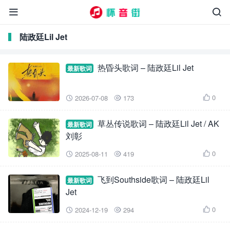


陆政廷Lil Jet
热昏头歌词 – 陆政廷Lil Jet
最新歌词
0
2026-07-08
173



草丛传说歌词 – 陆政廷Lil Jet / AK
最新歌词
刘彰
0
2025-08-11
419



飞到Southside歌词 – 陆政廷Lil
最新歌词
Jet
0
2024-12-19
294


