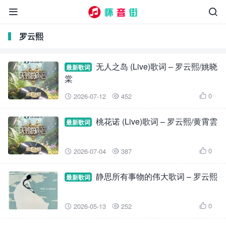


罗云熙
无人之岛 (Live)歌词 – 罗云熙/姚晓
最新歌词
棠
0
2026-07-12
452



桃花诺 (Live)歌词 – 罗云熙/黄霄雲
最新歌词
0
2026-07-04
387



静思所有事物的伟大歌词 – 罗云熙
最新歌词
0
2026-05-13
252


