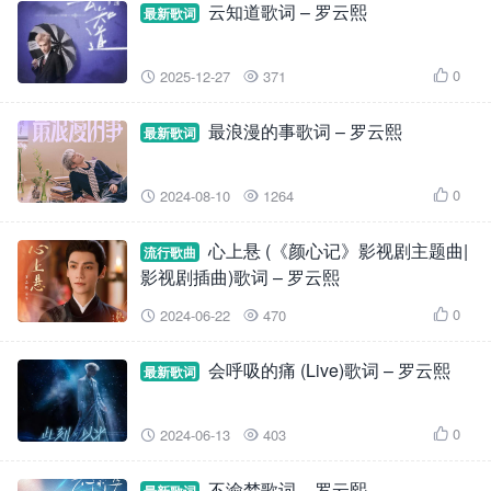
云知道歌词 – 罗云熙
最新歌词
0
2025-12-27
371



最浪漫的事歌词 – 罗云熙
最新歌词
0
2024-08-10
1264



心上悬 (《颜心记》影视剧主题曲|
流行歌曲
影视剧插曲)歌词 – 罗云熙
0
2024-06-22
470



会呼吸的痛 (Live)歌词 – 罗云熙
最新歌词
0
2024-06-13
403



不渝梦歌词 – 罗云熙