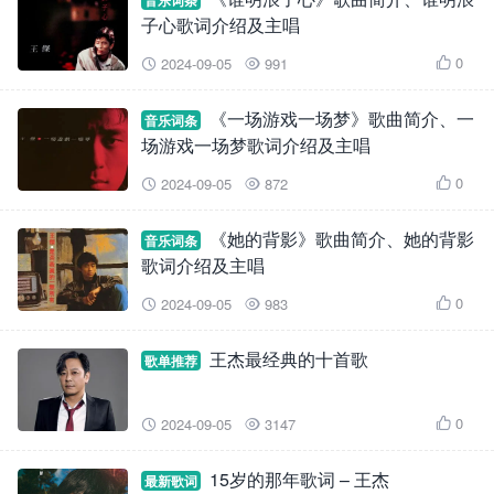
音乐词条
子心歌词介绍及主唱
0
2024-09-05
991



《一场游戏一场梦》歌曲简介、一
音乐词条
场游戏一场梦歌词介绍及主唱
0
2024-09-05
872



《她的背影》歌曲简介、她的背影
音乐词条
歌词介绍及主唱
0
2024-09-05
983



王杰最经典的十首歌
歌单推荐
0
2024-09-05
3147



15岁的那年歌词 – 王杰
最新歌词