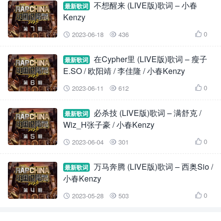
不想醒来 (LIVE版)歌词 – 小春
最新歌词
Kenzy
0
2023-06-18
436



在Cypher里 (LIVE版)歌词 – 瘦子
最新歌词
E.SO / 欧阳靖 / 李佳隆 / 小春Kenzy
0
2023-06-11
612



必杀技 (LIVE版)歌词 – 满舒克 /
最新歌词
Wiz_H张子豪 / 小春Kenzy
0
2023-06-04
301



万马奔腾 (LIVE版)歌词 – 西奥Sio /
最新歌词
小春Kenzy
0
2023-05-28
503


