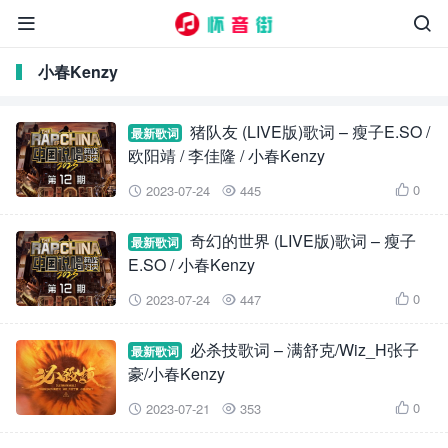


小春Kenzy
猪队友 (LIVE版)歌词 – 瘦子E.SO /
最新歌词
欧阳靖 / 李佳隆 / 小春Kenzy
0
2023-07-24
445



奇幻的世界 (LIVE版)歌词 – 瘦子
最新歌词
E.SO / 小春Kenzy
0
2023-07-24
447



必杀技歌词 – 满舒克/Wiz_H张子
最新歌词
豪/小春Kenzy
0
2023-07-21
353


