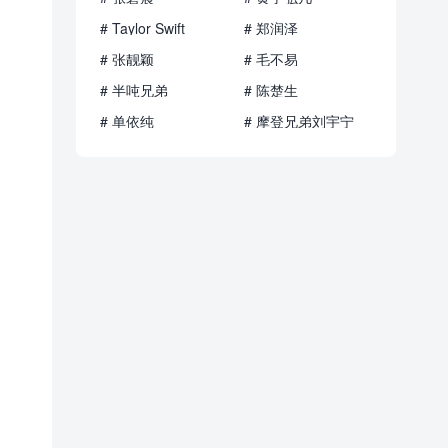
# Taylor Swift
# 郑润泽
# 张靓颖
# 毛不易
# 半吨兄弟
# 陈楚生
# 单依纯
# 摩登兄弟刘宇宁