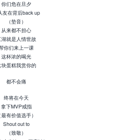
你们危在旦夕
友在背后back up
（垫音）
从来都不担心
江湖就是人情世故
帮你们来上一课
这杯浓的喝光
这块蛋糕我赏你的
都不会痛
终将在今天
拿下MVP戒指
（最有价值选手）
Shout out to
（致敬）