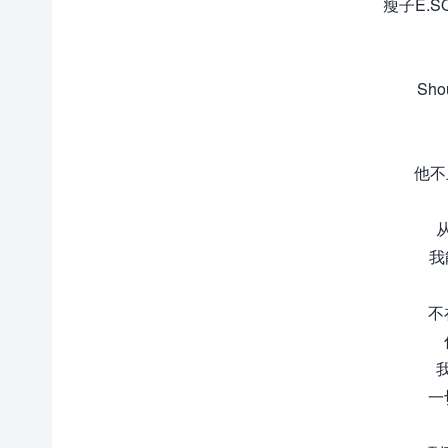
瘦子E.SO
Sho
他不止
我能
不
一