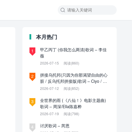

本月热门
甲乙丙丁 (你我怎么两清)歌词 – 李佳
1
薇
2026-07-15
阅读(860)
拼接乌托邦(只因为你那渴望自由的心
2
脏 / 反乌托邦拼接版)歌词 – Ciyo / 见
过夏天P / 乌托邦P
2026-07-12
阅读(852)
全世界的雨 (《八仙！》电影主题曲)
3
歌词 – 周深/Ella陈嘉桦
2026-07-19
阅读(798)
讨厌歌词 – 芮恩
4