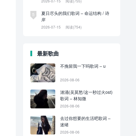
2026-07-15
阅读(755)
夏日尽头的我们歌词 – 命运结构 / 诗
5
岸
2026-07-15
阅读(754)
最新歌曲
不挽留我一下吗歌词 – u
2026-08-06
汹涌(吴莫愁/这一秒过火ost)
歌词 – 林知微
2026-08-06
去过你想要的生活吧歌词 –
迷绪
2026-08-06