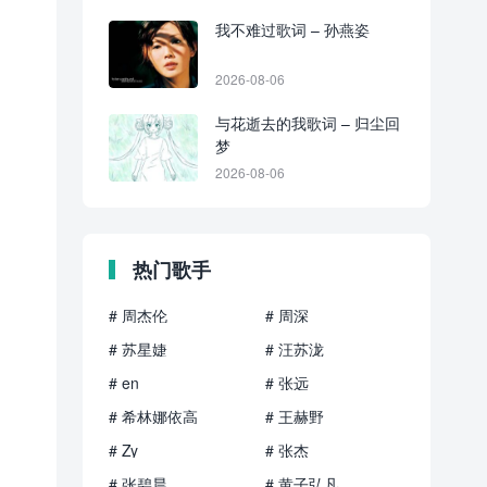
我不难过歌词 – 孙燕姿
2026-08-06
与花逝去的我歌词 – 归尘回
梦
2026-08-06
热门歌手
# 周杰伦
# 周深
# 苏星婕
# 汪苏泷
# en
# 张远
# 希林娜依高
# 王赫野
# Zy
# 张杰
# 张碧晨
# 黄子弘凡