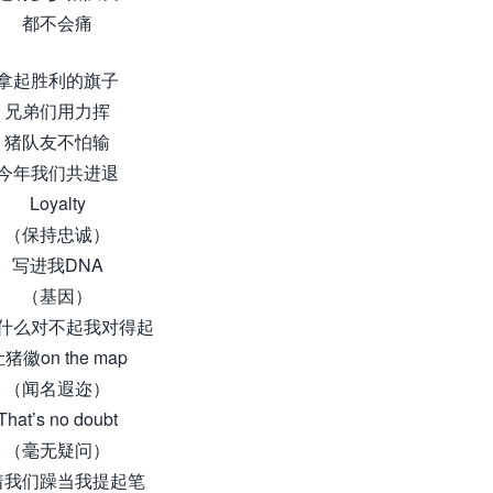
都不会痛
拿起胜利的旗子
兄弟们用力挥
猪队友不怕输
今年我们共进退
Loyalty
（保持忠诚）
写进我DNA
（基因）
什么对不起我对得起
猪徽on the map
（闻名遐迩）
That’s no doubt
（毫无疑问）
着我们躁当我提起笔