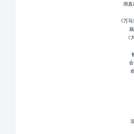
用真
《万马
巅
《
会