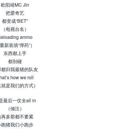
欧阳靖MC Jin
把爱奇艺
都变成“BET”
（电视台名）
eloading ammo
重新装填“弹药”）
东西都上手
都别碰
部都归我最猪的队友
hat’s how we roll
这就是我们的方式）
是最后一仗全all in
（倾注）
输再多那都不要紧
小跑猪我们小跑步