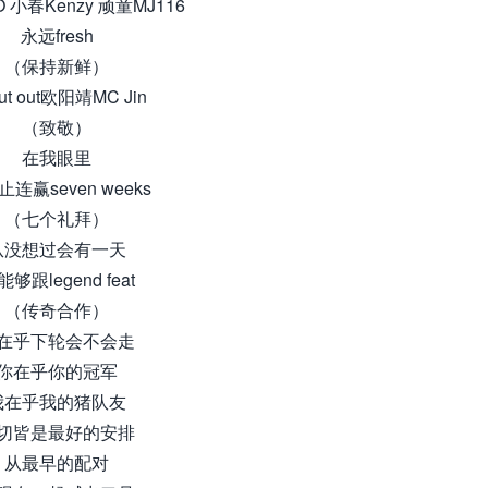
 小春Kenzy 顽童MJ116
永远fresh
（保持新鲜）
ut out欧阳靖MC Jin
（致敬）
在我眼里
连赢seven weeks
（七个礼拜）
从没想过会有一天
够跟legend feat
（传奇合作）
在乎下轮会不会走
你在乎你的冠军
我在乎我的猪队友
切皆是最好的安排
从最早的配对