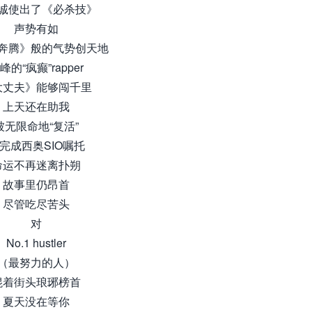
诚使出了《必杀技》
声势有如
奔腾》般的气势创天地
峰的“疯癫”rapper
大丈夫》能够闯千里
上天还在助我
被无限命地“复活”
完成西奥SIO嘱托
命运不再迷离扑朔
故事里仍昂首
尽管吃尽苦头
对
No.1 hustler
（最努力的人）
混着街头琅琊榜首
夏天没在等你