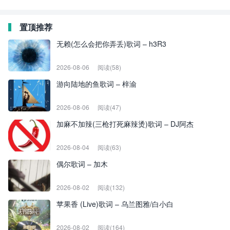
置顶推荐
无赖(怎么会把你弄丢)歌词 – h3R3
2026-08-06
阅读(58)
游向陆地的鱼歌词 – 梓渝
2026-08-06
阅读(47)
加麻不加辣(三枪打死麻辣烫)歌词 – DJ阿杰
2026-08-04
阅读(63)
偶尔歌词 – 加木
2026-08-02
阅读(132)
苹果香 (Live)歌词 – 乌兰图雅/白小白
2026-08-02
阅读(164)