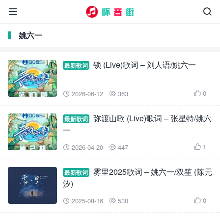


姚六一
锁 (Live)歌词 – 刘人语/姚六一
最新歌词
0
2026-06-12
363



弥渡山歌 (Live)歌词 – 张星特/姚六
最新歌词
一
1
2026-04-20
447



雾里2025歌词 – 姚六一/双笙 (陈元
最新歌词
汐)
0
2025-08-16
530


