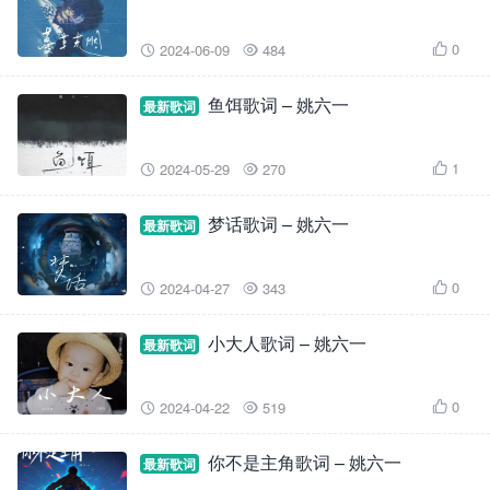
0
2024-06-09
484



鱼饵歌词 – 姚六一
最新歌词
1
2024-05-29
270



梦话歌词 – 姚六一
最新歌词
0
2024-04-27
343



小大人歌词 – 姚六一
最新歌词
0
2024-04-22
519



你不是主角歌词 – 姚六一
最新歌词