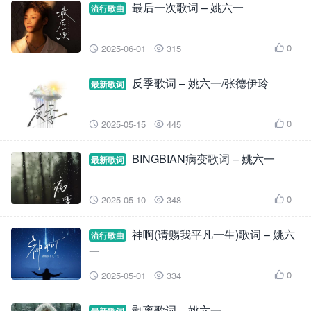
最后一次歌词 – 姚六一
流行歌曲
0
2025-06-01
315



反季歌词 – 姚六一/张德伊玲
最新歌词
0
2025-05-15
445



BINGBIAN病变歌词 – 姚六一
最新歌词
0
2025-05-10
348



神啊(请赐我平凡一生)歌词 – 姚六
流行歌曲
一
0
2025-05-01
334



剥离歌词 – 姚六一