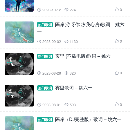
0
2023-10-12
274



隔岸(你呀你 冻我心房)歌词 – 姚六
热门歌词
一
0
2023-09-02
1130



雾里 (不插电版)歌词 – 姚六一
热门歌词
0
2023-08-28
326



雾里歌词 – 姚六一
热门歌词
0
2023-08-01
593



隔岸（DJ完整版）歌词 – 姚六一
热门歌词