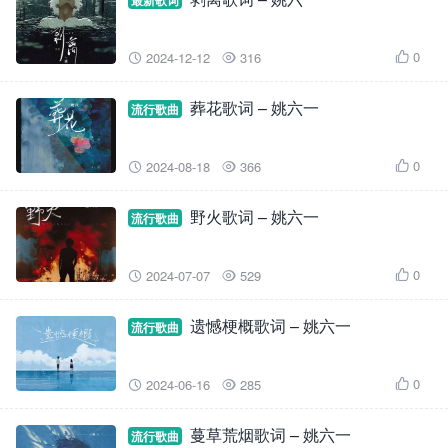
最新歌词
0
2024-12-12
316



葬花歌词 – 姚六一
流行歌曲
0
2024-08-18
366



野火歌词 – 姚六一
流行歌曲
0
2024-07-07
529



遗憾梗概歌词 – 姚六一
流行歌曲
0
2024-06-16
285



蔓草荒烟歌词 – 姚六一
流行歌曲